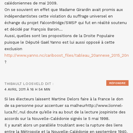
calédoniennes de mai 2009.
On se souvient en effet que Madame Girardin avait promis aux
indépendantistes cette violation du suffrage universel en
échange du projet FalconBridge/SMSP qui fut en réalité soutenu
et décidé par François Baroin…
Aussi, quelles sont les propositions de la Droite Populaire
puisque le Député Gaël Yanno est lui aussi opposé à cette
exclusion
http://www.yanno.nc/cariboost_files/tableau_20annexe_2015_20no
?
RÉPONDRE
THIBAULT LOOSVELD
DIT :
4 AVRIL 2011 À 16 H 54 MIN
Si les électeurs laissent Martine Delors faire à la France le don
de sa personne pour accentuer sa malheurhttp://www.lionnel-
luca.fr/, nul doute qu’elle ira au bout de la lecture jospiniste des
accords sur la Nouvelle-Calédonie signés le 5 mai 1998.
Il y aurait alors un parallèle troublant avec la rupture des liens
entre la Métropole et la Nouvelle-Calédonie en septembre 1940.