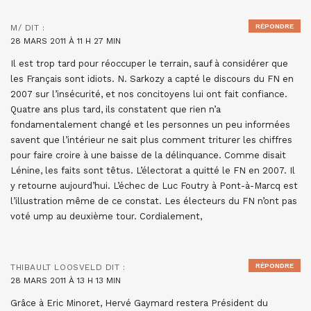
RÉPONDRE
M/
DIT :
28 MARS 2011 À 11 H 27 MIN
Il est trop tard pour réoccuper le terrain, sauf à considérer que
les Français sont idiots. N. Sarkozy a capté le discours du FN en
2007 sur l’insécurité, et nos concitoyens lui ont fait confiance.
Quatre ans plus tard, ils constatent que rien n’a
fondamentalement changé et les personnes un peu informées
savent que l’intérieur ne sait plus comment triturer les chiffres
pour faire croire à une baisse de la délinquance. Comme disait
Lénine, les faits sont têtus. L’électorat a quitté le FN en 2007. Il
y retourne aujourd’hui. L’échec de Luc Foutry à Pont-à-Marcq est
l’illustration même de ce constat. Les électeurs du FN n’ont pas
voté ump au deuxième tour. Cordialement,
RÉPONDRE
THIBAULT LOOSVELD
DIT :
28 MARS 2011 À 13 H 13 MIN
Grâce à Eric Minoret, Hervé Gaymard restera Président du