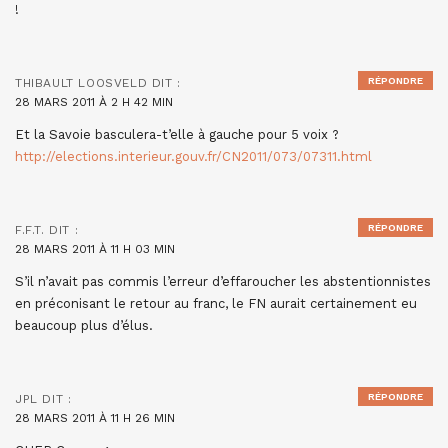
!
RÉPONDRE
THIBAULT LOOSVELD
DIT :
28 MARS 2011 À 2 H 42 MIN
Et la Savoie basculera-t’elle à gauche pour 5 voix ?
http://elections.interieur.gouv.fr/CN2011/073/07311.html
RÉPONDRE
F.F.T.
DIT :
28 MARS 2011 À 11 H 03 MIN
S’il n’avait pas commis l’erreur d’effaroucher les abstentionnistes
en préconisant le retour au franc, le FN aurait certainement eu
beaucoup plus d’élus.
RÉPONDRE
JPL
DIT :
28 MARS 2011 À 11 H 26 MIN