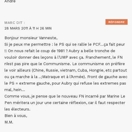
André
RÉPONDRE
MARC
DIT :
28 MARS 2011 À 11 H 26 MIN
Bonjour monsieur Vanneste,
Si je peux me permettre : le PS qui se rallie le PCF…ça fait peur
!! On nous refait le coup de 1981 ? Aubry a belle tronche de
vouloir donner des leçons à l’UMP avec ça. Franchement, le FN
n’est pas pire que le Communisme. Le communisme on préfère
le voir ailleurs (Chine, Russie, vietnam, Cuba, Hongrie, etc partout
ou ça marche à la ..;Matraque et à l’Armée). Front de gauche avec
le PS = extreme gauche, pour Aubry qui refuse les extremes pas
mal, hein…
Comme vous, je pense que le nouveau FN incarné par Marine Le
Pen méritera un jour une certaine réflexion, car il faut respecter
les électeurs.
Bien à vous,
M.M.