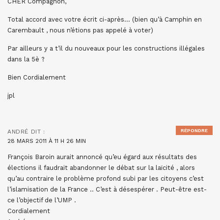
CHER Compagnon,
Total accord avec votre écrit ci-après… (bien qu’à Camphin en
Carembault , nous n’étions pas appelé à voter)
Par ailleurs y a t’il du nouveaux pour les constructions illégales
dans la 5è ?
Bien Cordialement
jpl
RÉPONDRE
ANDRÉ
DIT :
28 MARS 2011 À 11 H 26 MIN
François Baroin aurait annoncé qu’eu égard aux résultats des
élections il faudrait abandonner le débat sur la laïcité , alors
qu’au contraire le problème profond subi par les citoyens c’est
l’islamisation de la France .. C’est à désespérer . Peut-être est-
ce l’objectif de l’UMP .
Cordialement