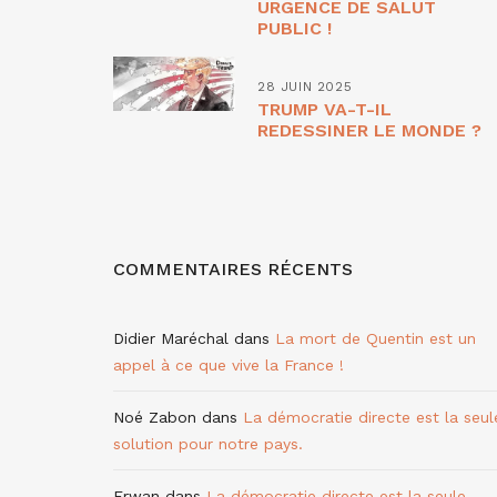
URGENCE DE SALUT
PUBLIC !
28 JUIN 2025
TRUMP VA-T-IL
REDESSINER LE MONDE ?
COMMENTAIRES RÉCENTS
Didier Maréchal
dans
La mort de Quentin est un
appel à ce que vive la France !
Noé Zabon
dans
La démocratie directe est la seul
solution pour notre pays.
Erwan
dans
La démocratie directe est la seule