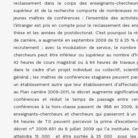
reclassement dans le corps des enseignants-chercheur
supérieur et de la recherche comporte de nombreuses mes
jeunes maîtres de conférences : l’ensemble des activit
l’étranger est pris en compte pour le reclassement des ense
thèse et les années de postdoctorat. C’est pourquoi la r
de carrière, a augmenté en septembre 2009 de 12 à 25 % en
recrutement ; avec la modulation de service, le nombre
chercheurs peut être inférieur ou supérieur au nombre d’he
42 heures de cours magistral ou à 64 heures de travaux pr
dans le cadre d’un projet individuel ou collectif, scient
général ; les maîtres de conférences stagiaires peuvent pa
un établissement autre que leur établissement d’affectat
au Plan carrière 2009-2011, le décret augmente significati
conférences et réduit le temps de passage entre cer
conférences à la hors-classe passent de 988 en 2009, à 1
enseignants-chercheurs et chercheurs qui passeront à un
64 heures de TD peuvent percevoir la prime d’excellence 
décret n° 2009-851 du 8 juillet 2009 qui l’a instituée. 
atteindre 15 000 et être portée à 25 000 pour les lau