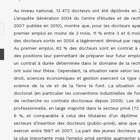
Au niveau national, 13 472 docteurs ont été diplômés en 
L’enquête Génération 2004 du Centre d’études et de recher
2007 publiée en 2010), montre que, pour les docteurs ayan
premier emploi en moins de 3 mois, 11 % entre 3 et 6 mo
des docteurs sortis en 2004 a légèrement diminué par rapp
Au premier emploi, 62 % des docteurs sont en contrat à d
des positions leur permettant de préparer leur futur emploi
un contrat à durée déterminée dans le domaine de la reche
ont suivi leur thèse. Cependant, la situation varie selon le
droit, sciences économiques et gestion exercent ce type
science de la vie et de la Terre le font. La situation
doctorat (en particulier les conventions industrielles de f
de recherche ou contrats doctoraux depuis 2009). Les do
professionnelle, en large majorité dans le secteur privé (
6 %, et comparable à celui des titulaires d’un diplôme d
secteurs d’insertion des docteurs (public-privé), ainsi que 
exercer entre 1997 et 2007. La part des jeunes docteurs q
la plus importante mais l’emploi privé semble augmenter s