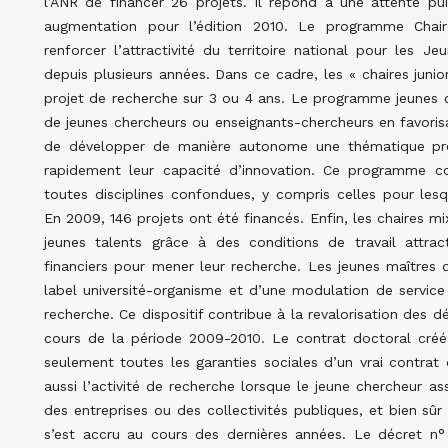
l’ANR de financer 26 projets. Il répond à une attente p
augmentation pour l’édition 2010. Le programme Chai
renforcer l’attractivité du territoire national pour les J
depuis plusieurs années. Dans ce cadre, les « chaires juni
projet de recherche sur 3 ou 4 ans. Le programme jeunes c
de jeunes chercheurs ou enseignants-chercheurs en favorisa
de développer de manière autonome une thématique prop
rapidement leur capacité d’innovation. Ce programme c
toutes disciplines confondues, y compris celles pour lesq
En 2009, 146 projets ont été financés. Enfin, les chaires mi
jeunes talents grâce à des conditions de travail attr
financiers pour mener leur recherche. Les jeunes maîtres
label université-organisme et d’une modulation de servic
recherche. Ce dispositif contribue à la revalorisation des 
cours de la période 2009-2010. Le contrat doctoral cré
seulement toutes les garanties sociales d’un vrai contrat 
aussi l’activité de recherche lorsque le jeune chercheur a
des entreprises ou des collectivités publiques, et bien s
s’est accru au cours des dernières années. Le décret n°