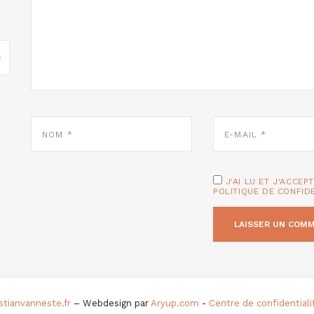
NOM
E-
*
MAIL
*
J'AI LU ET J'ACCEP
POLITIQUE DE CONFID
istianvanneste.fr
– Webdesign par
Aryup.com
-
Centre de confidential