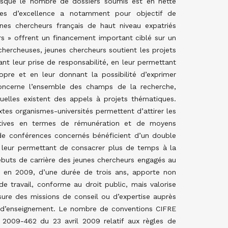
uisque le nombre de dossiers soumis est en nette
res d’excellence a notamment pour objectif de
eunes chercheurs français de haut niveau expatriés
ors » offrent un financement important ciblé sur un
hercheuses, jeunes chercheurs soutient les projets
nt leur prise de responsabilité, en leur permettant
re et en leur donnant la possibilité d’exprimer
oncerne l’ensemble des champs de la recherche,
uelles existent des appels à projets thématiques.
xtes organismes-universités permettent d’attirer les
actives en termes de rémunération et de moyens
 de conférences concernés bénéficient d’un double
e leur permettant de consacrer plus de temps à la
débuts de carrière des jeunes chercheurs engagés au
é en 2009, d’une durée de trois ans, apporte non
de travail, conforme au droit public, mais valorise
ssure des missions de conseil ou d’expertise auprès
ûr d’enseignement. Le nombre de conventions CIFRE
 2009-462 du 23 avril 2009 relatif aux règles de