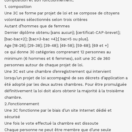
composition et son fonctionnement.
1. composition
Une 3C se forme par projet de loi et se compose de citoyens
volontaires sélectionnés selon trois critères
Autant d’hommes que de femmes
Dernier diplôme obtenu [sans aucun]; [certificat-CAP-brevet];
[bac-bac+2]; [bac+3-bac +4];[ bac+5 ou plus].
Age [18-28]; [29-38]; [39-48]; [49-58]; [59-68]; [69 et +]
ce qui donne 30 catégories comprenant 12 personnes au
minimum (6 hommes et 6 femmes), soit une 3C de 360
personnes autour de chaque projet de loi.
Une 3C est une chambre d’enregistrement qui intervient
lorsqu’un projet de loi accompagné de ses décrets d’application a
été adopté par les deux autres chambres. Pour être promulguée
définitivement la loi doit alors obtenir la majorité à la troisième
chambre.
2.Fonctionnement
Une 3C fonctionne par le biais d’un site Internet dédié et
sécurisé
Une fois le vote effectué la chambre est dissoute
Chaque personne ne peut être membre que d’une seule