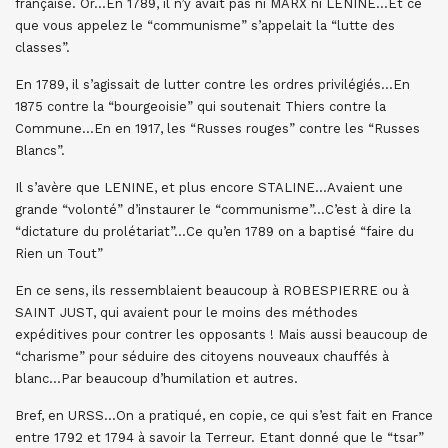
française. Or…En 1789, il n’y avait pas ni MARX ni LENINE…Et ce
que vous appelez le “communisme” s’appelait la “lutte des
classes”.
En 1789, il s’agissait de lutter contre les ordres privilégiés…En
1875 contre la “bourgeoisie” qui soutenait Thiers contre la
Commune…En en 1917, les “Russes rouges” contre les “Russes
Blancs”.
Il s’avère que LENINE, et plus encore STALINE…Avaient une
grande “volonté” d’instaurer le “communisme”…C’est à dire la
“dictature du prolétariat”…Ce qu’en 1789 on a baptisé “faire du
Rien un Tout”
En ce sens, ils ressemblaient beaucoup à ROBESPIERRE ou à
SAINT JUST, qui avaient pour le moins des méthodes
expéditives pour contrer les opposants ! Mais aussi beaucoup de
“charisme” pour séduire des citoyens nouveaux chauffés à
blanc…Par beaucoup d’humilation et autres.
Bref, en URSS…On a pratiqué, en copie, ce qui s’est fait en France
entre 1792 et 1794 à savoir la Terreur. Etant donné que le “tsar”