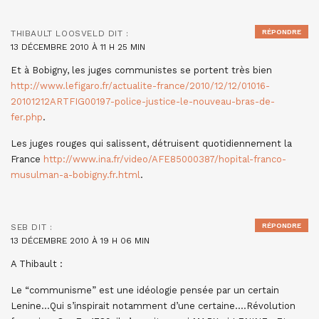
RÉPONDRE
THIBAULT LOOSVELD
DIT :
13 DÉCEMBRE 2010 À 11 H 25 MIN
Et à Bobigny, les juges communistes se portent très bien
http://www.lefigaro.fr/actualite-france/2010/12/12/01016-
20101212ARTFIG00197-police-justice-le-nouveau-bras-de-
fer.php
.
Les juges rouges qui salissent, détruisent quotidiennement la
France
http://www.ina.fr/video/AFE85000387/hopital-franco-
musulman-a-bobigny.fr.html
.
RÉPONDRE
SEB
DIT :
13 DÉCEMBRE 2010 À 19 H 06 MIN
A Thibault :
Le “communisme” est une idéologie pensée par un certain
Lenine…Qui s’inspirait notamment d’une certaine….Révolution