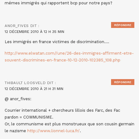
mémes immigrés qui rapportent bcp pour notre pays?
RÉPONDRE
ANOR_FIVES
DIT :
12 DÉCEMBRE 2010 À 12 H 35 MIN
Les immigrés en france victimes de discrimination….
http://www.elwatan.com//une/26-des-immigres-affirment-etre-
souvent-discrimines-en-france-10-12-2010-102385_108.php
RÉPONDRE
THIBAULT LOOSVELD
DIT :
12 DÉCEMBRE 2010 À 21 H 31 MIN
@ anor_fives:
Courrier international + chercheurs lillois des Farc, des Fac
pardon = COMMUNISME.
Or, le communisme est plus monstrueux que son cousin germain
le nazisme
http://www.lionnel-luca.fr/
.