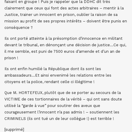
faisant en groupe ! Puis je rappeler que la DDHC dit très
clairement que ceux qui font des actes arbitraires – mentir à la
Justice, trainer un innocent en prison, oublier la raison de sa
mission au profit de ses propres intérêts – doivent être punis en
conséquence ?
Ils ont porté atteinte à la présomption d’innocence en militant
devant le tribunal, en dénonçant une décision de justice…Ce qui,
il me semble, est puni de 7500 euros d’amende et d’un an de
prison !
Ils ont enfin humilié la République dont ils sont les
ambassadeurs…Et ainsi envenimé les relations entre les
citoyens et la police, rendant celle ci illégitime !
Que M. HORTEFEUX, plutôt que de se porter au secours de la
VICTIME de ces tortionnaires de la vérité – qui ont sans doute
utilisé la “garde à vue” pour soutirer des aveux que
courageusement l’innocent n’a pas admis ! – soutiennent les
CRIMINELS (ils ont tué un de leur collègue !) est terrible !
[supprimé]