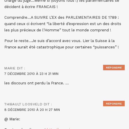
charge du juge…Même si (soyons fous !) les parlementaires se
décident à écrire FRANCAIS !
Comprendre…A SUIVRE L’EX des PARLEMENTAIRES DE 1789 :
quand ceux ci écrivent “la liberté d’expression est un des droits
les plus précieux de l’Homme” tout le monde comprend !
Pour le reste…Je suis d’accord avec vous. Lier la Suisse à la
France aurait été catastrophique pour certaines “puissances” !
RÉPONDRE
MARIE
DIT :
7 DÉCEMBRE 2010 À 23 H 21 MIN
les discours ont perdu la France. …
RÉPONDRE
THIBAULT LOOSVELD
DIT :
8 DÉCEMBRE 2010 À 20 H 27 MIN
@ Marie: