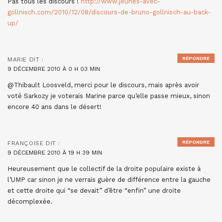
Pas tous les discours !
http://www.jeunes-avec-
gollnisch.com/2010/12/08/discours-de-bruno-gollnisch-au-back-
up/
RÉPONDRE
MARIE
DIT :
9 DÉCEMBRE 2010 À 0 H 03 MIN
@Thibault Loosveld, merci pour le discours, mais après avoir
voté Sarkozy je voterais Marine parce qu’elle passe mieux, sinon
encore 40 ans dans le désert!
RÉPONDRE
FRANÇOISE
DIT :
9 DÉCEMBRE 2010 À 19 H 39 MIN
Heureusement que le collectif de la droite populaire existe à
l’UMP car sinon je ne verrais guère de différence entre la gauche
et cette droite qui “se devait” d’être “enfin” une droite
décomplexée.