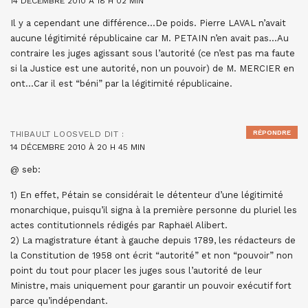
14 DÉCEMBRE 2010 À 18 H 02 MIN
Il y a cependant une différence…De poids. Pierre LAVAL n’avait
aucune légitimité républicaine car M. PETAIN n’en avait pas…Au
contraire les juges agissant sous l’autorité (ce n’est pas ma faute
si la Justice est une autorité, non un pouvoir) de M. MERCIER en
ont…Car il est “béni” par la légitimité républicaine.
RÉPONDRE
THIBAULT LOOSVELD
DIT :
14 DÉCEMBRE 2010 À 20 H 45 MIN
@ seb:
1) En effet, Pétain se considérait le détenteur d’une légitimité
monarchique, puisqu’il signa à la première personne du pluriel les
actes contitutionnels rédigés par Raphaël Alibert.
2) La magistrature étant à gauche depuis 1789, les rédacteurs de
la Constitution de 1958 ont écrit “autorité” et non “pouvoir” non
point du tout pour placer les juges sous l’autorité de leur
Ministre, mais uniquement pour garantir un pouvoir exécutif fort
parce qu’indépendant.