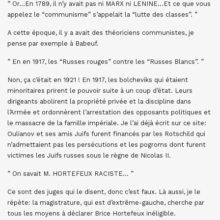
” Or…En 1789, il n’y avait pas ni MARX ni LENINE…Et ce que vous
appelez le “communisme” s’appelait la “lutte des classes”. ”
A cette époque, il y a avait des théoriciens communistes, je
pense par exemple à Babeuf.
” En en 1917, les “Russes rouges” contre les “Russes Blancs”. ”
Non, ça c’était en 1921 ! En 1917, les bolcheviks qui étaient
minoritaires prirent le pouvoir suite à un coup d’état. Leurs
dirigeants abolirent la propriété privée et la discipline dans
l’Armée et ordonnèrent l’arrestation des opposants politiques et
le massacre de la famille impériale. Je l’ai déjà écrit sur ce site:
Oulianov et ses amis Juifs furent financés par les Rotschild qui
n’admettaient pas les persécutions et les pogroms dont furent
victimes les Juifs russes sous le règne de Nicolas II.
” On savait M. HORTEFEUX RACISTE… ”
Ce sont des juges qui le disent, donc c’est faux. Là aussi, je le
répète: la magistrature, qui est d’extrême-gauche, cherche par
tous les moyens à déclarer Brice Hortefeux inéligible.