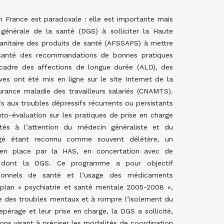
France est paradoxale : elle est importante mais
générale de la santé (DGS) à solliciter la Haute
sanitaire des produits de santé (AFSSAPS) à mettre
de santé des recommandations de bonnes pratiques
 cadre des affections de longue durée (ALD), des
ves ont été mis en ligne sur le site Internet de la
rance maladie des travailleurs salariés (CNAMTS).
s aux troubles dépressifs récurrents ou persistants
auto-évaluation sur les pratiques de prise en charge
ités à l’attention du médecin généraliste et du
âgé étant reconnu comme souvent délétère, un
 en place par la HAS, en concertation avec de
els dont la DGS. Ce programme a pour objectif
ssionnels de santé et l’usage des médicaments
plan « psychiatrie et santé mentale 2005-2008 »,
ge des troubles mentaux et à rompre l’isolement du
pérage et leur prise en charge, la DGS a sollicité,
ons visant à préciser les modalités de coordination