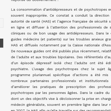
La consommation d’antidépresseurs et de psychotropes en 
souvent inappropriée. Ce constat a conduit la direction 
autorité de santé (HAS) et l’agence française de sécurité 
en ligne et diffuser à l’attention des professionnels 
cliniques ou de bon usage des antidépresseurs. Dans le
guides médecins (et patients) sur les troubles anxieux gra
HAS et diffusés notamment par la Caisse nationale d’Assu
De nouveaux guides ont été publiés plus récemment, relatif
de l’adulte et aux troubles bipolaires. Des référentiels d’
d’un épisode dépressif isolé chez l’adulte ont été éd
psychiatre. L’usage des psychotropes chez le sujet 
programme pluriannuel spécifique d’actions a été mis
nombreux partenaires professionnels et institutionn
d’améliorer les pratiques de prescription des profe
psychotropes par les personnes âgées. Dans le cadre du 
dont un des objectifs vise à décloisonner la prise en char
médecin généraliste, souvent en première ligne dans leur re
en 2007, la HAS afin qu’elle travaille sur des recommandati