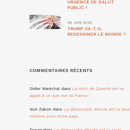
URGENCE DE SALUT
PUBLIC !
28 JUIN 2025
TRUMP VA-T-IL
REDESSINER LE MONDE ?
COMMENTAIRES RÉCENTS
Didier Maréchal
dans
La mort de Quentin est un
appel à ce que vive la France !
Noé Zabon
dans
La démocratie directe est la seul
solution pour notre pays.
Erwan
dans
La démocratie directe est la seule