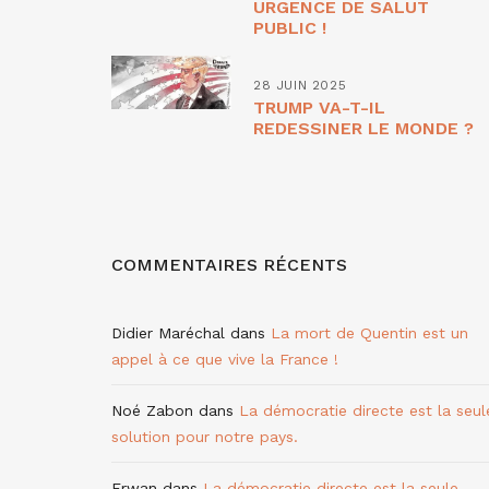
URGENCE DE SALUT
PUBLIC !
28 JUIN 2025
TRUMP VA-T-IL
REDESSINER LE MONDE ?
COMMENTAIRES RÉCENTS
Didier Maréchal
dans
La mort de Quentin est un
appel à ce que vive la France !
Noé Zabon
dans
La démocratie directe est la seul
solution pour notre pays.
Erwan
dans
La démocratie directe est la seule