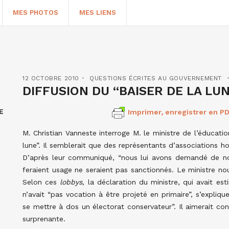
MES PHOTOS
MES LIENS
12 OCTOBRE 2010
QUESTIONS ÉCRITES AU GOUVERNEMENT
DIFFUSION DU “BAISER DE LA LU
E
Imprimer, enregistrer en PD
M. Christian Vanneste interroge M. le ministre de l’éducatio
lune”. Il semblerait que des représentants d’associations ho
D’après leur communiqué, “nous lui avons demandé de nous
feraient usage ne seraient pas sanctionnés. Le ministre nou
HERCHER
Selon ces
lobbys,
la déclaration du ministre, qui avait es
n’avait “pas vocation à être projeté en primaire”, s’expliqu
se mettre à dos un électorat conservateur”. Il aimerait con
surprenante.