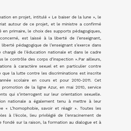
ion en projet, intitulé « Le baiser de la lune », le
riat autour de ce projet, et le ministre a confirmé
ré en primaire, le choix des supports pédagogiques,
oncerné, est laissé à la liberté de l’enseignant,
liberté pédagogique de l’enseignant s’exerce dans
 chargé de l’éducation nationale et dans le cadre
s le contrôle des corps d’inspection ».Par ailleurs,
nations à caractère sexuel et en particulier contre
 que la lutte contre les discriminations est inscrite
’année scolaire en cours et pour 2010-2011. Cet
romotion de la ligne Azur, en mai 2010, service
ts qui s’interrogent sur leur orientation sexuelle.
ation nationale a également tenu à mettre à leur
lée « L’homophobie, savoir et réagir ». Toutes les
es à l’école, lieu privilégié de l’enracinement de
e fondé sur la raison, la formation au dialogue et à