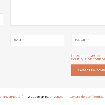
NOM
E-
*
MAIL
*
J'AI LU ET J'ACCEP
POLITIQUE DE CONFID
istianvanneste.fr
– Webdesign par
Aryup.com
-
Centre de confidential