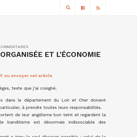
COMMENTAIRES
ORGANISÉE ET L’ÉCONOMIE
F ou envoyer cet article
ges, texte que j’ai cosigné.
s dans le département du Loir et Cher doivent
articulier, à prendre toutes leurs responsabilités.
sortent de leur angélisme bon teint et regardent la
 le banditisme est désormais indissociable des
ent a tenu le seul discours possible : celui de la