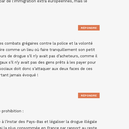
 par de l’immigration extra européennes, mais le
RÉPONDRE
es combats grégaires contre la police et la volonté
oire comme un lieu où faire tranquillement son petit
urs de drogue s’il n’y avait pas d’acheteurs, comme il
gaux s’il n’y avait pas des gens prêts à les payer pour
x sociaux doit donc s’attaquer aux deux faces de ces
rtant jamais évoqué !
RÉPONDRE
 prohibition :
à l’instar des Pays-Bas et légaliser la drogue illégale
ussi la plus consommée en France par rapport au reste