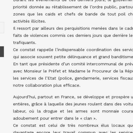
priorité donnée au rétablissement de l’ordre public, partout 
zones que les caïds et chefs de bande de tout poil che
activités illicites.
Il ressort par ailleurs des perquisitions menées dans le cad
faits de violences commis ces derniers jours que derrière l
trafiquants.
Ce constat rappelle l’indispensable coordination des servi
qui associe souvent petite délinquance et grand banditisme
En tant que présidente d’un comité intercommunal de prév
avec Monsieur le Préfet et Madame le Procureur de la Rép
les services de l’Etat (police, gendarmerie, services fisca
notre collaboration plus efficace.
Aujourd’hui, partout en France, se développe et prospère u
entières, grâce à laquelle des jeunes roulent dans des voi
labeur, où la drogue et les armes sont monnaie coura
adoubement pour entrer dans le « clan ».
Ce constat est celui de très nombreux élus locaux que
davantage encore leur travail commun avec les service