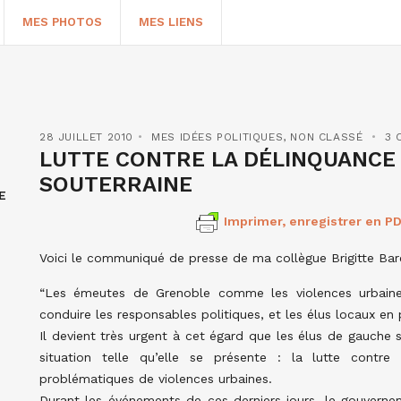
MES PHOTOS
MES LIENS
28 JUILLET 2010
MES IDÉES POLITIQUES
,
NON CLASSÉ
3 
LUTTE CONTRE LA DÉLINQUANCE 
SOUTERRAINE
E
Imprimer, enregistrer en PD
Voici le communiqué de presse de ma collègue Brigitte Barè
“Les émeutes de Grenoble comme les violences urbaine
HERCHER
conduire les responsables politiques, et les élus locaux en p
Il devient très urgent à cet égard que les élus de gauche 
situation telle qu’elle se présente : la lutte contre
problématiques de violences urbaines.
Durant les événements de ces derniers jours, le gouvernem