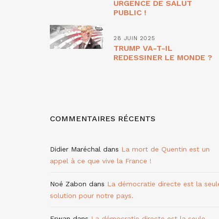
URGENCE DE SALUT
PUBLIC !
28 JUIN 2025
TRUMP VA-T-IL
REDESSINER LE MONDE ?
COMMENTAIRES RÉCENTS
Didier Maréchal
dans
La mort de Quentin est un
appel à ce que vive la France !
Noé Zabon
dans
La démocratie directe est la seul
solution pour notre pays.
Erwan
dans
La démocratie directe est la seule