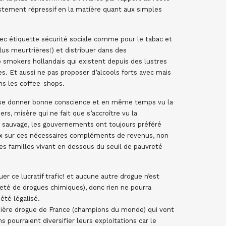
ustement répressif en la matière quant aux simples
vec étiquette sécurité sociale comme pour le tabac et
lus meurtrières!) et distribuer dans des
p smokers hollandais qui existent depuis des lustres
s. Et aussi ne pas proposer d’alcools forts avec mais
ns les coffee-shops.
r se donner bonne conscience et en même temps vu la
rs, misère qui ne fait que s’accroître vu la
me sauvage, les gouvernements ont toujours préféré
eux sur ces nécessaires compléments de revenus, non
ces familles vivant en dessous du seuil de pauvreté
er ce lucratif trafic! et aucune autre drogue n’est
leté de drogues chimiques), donc rien ne pourra
été légalisé.
remière drogue de France (champions du monde) qui vont
 pourraient diversifier leurs exploitations car le