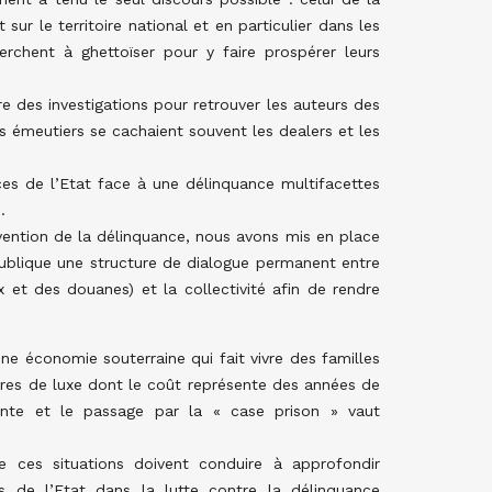
sur le territoire national et en particulier dans les
rchent à ghettoïser pour y faire prospérer leurs
re des investigations pour retrouver les auteurs des
es émeutiers se cachaient souvent les dealers et les
ces de l’Etat face à une délinquance multifacettes
.
ention de la délinquance, nous avons mis en place
ublique une structure de dialogue permanent entre
ux et des douanes) et la collectivité afin de rendre
ne économie souterraine qui fait vivre des familles
tures de luxe dont le coût représente des années de
nte et le passage par la « case prison » vaut
 ces situations doivent conduire à approfondir
s de l’Etat dans la lutte contre la délinquance