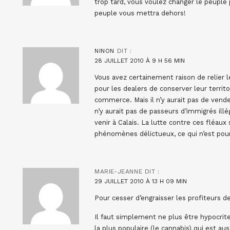
trop tard, vous voulez changer le peuple
peuple vous mettra dehors!
NINON
DIT :
28 JUILLET 2010 À 9 H 56 MIN
Vous avez certainement raison de relier l
pour les dealers de conserver leur territ
commerce. Mais il n’y aurait pas de vende
n’y aurait pas de passeurs d’immigrés illé
venir à Calais. La lutte contre ces fléau
phénomènes délictueux, ce qui n’est pou
MARIE-JEANNE
DIT :
29 JUILLET 2010 À 13 H 09 MIN
Pour cesser d’engraisser les profiteurs de
Il faut simplement ne plus être hypocrite 
la plus populaire (le cannabis) qui est a