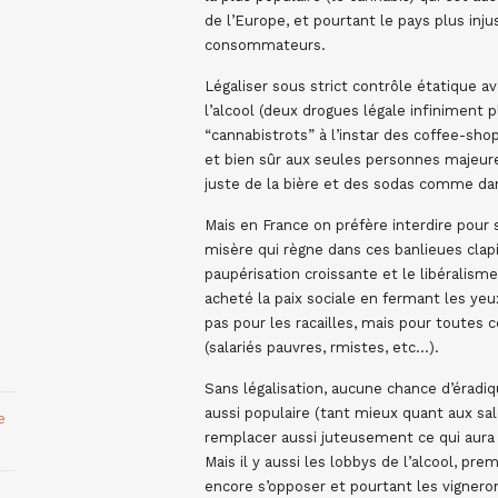
de l’Europe, et pourtant le pays plus inj
consommateurs.
Légaliser sous strict contrôle étatique a
l’alcool (deux drogues légale infiniment p
“cannabistrots” à l’instar des coffee-sho
et bien sûr aux seules personnes majeure
juste de la bière et des sodas comme da
Mais en France on préfère interdire pou
misère qui règne dans ces banlieues clapie
paupérisation croissante et le libéralis
acheté la paix sociale en fermant les y
pas pour les racailles, mais pour toutes 
(salariés pauvres, rmistes, etc…).
Sans légalisation, aucune chance d’éradiqu
aussi populaire (tant mieux quant aux sa
e
remplacer aussi juteusement ce qui aura 
Mais il y aussi les lobbys de l’alcool, p
encore s’opposer et pourtant les vignerons