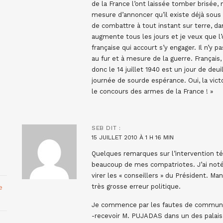
de la France l’ont laissée tomber brisée, 
mesure d’annoncer qu’il existe déjà sous 
de combattre à tout instant sur terre, dan
augmente tous les jours et je veux que l
française qui accourt s’y engager. Il n’y 
au fur et à mesure de la guerre. Françai
donc le 14 juillet 1940 est un jour de de
journée de sourde espérance. Oui, la victo
le concours des armes de la France ! »
SEB
DIT :
15 JUILLET 2010 À 1 H 16 MIN
Quelques remarques sur l’intervention té
beaucoup de mes compatriotes. J’ai noté
virer les « conseillers » du Président. M
très grosse erreur politique.
e
Je commence par les fautes de communi
-recevoir M. PUJADAS dans un des palais