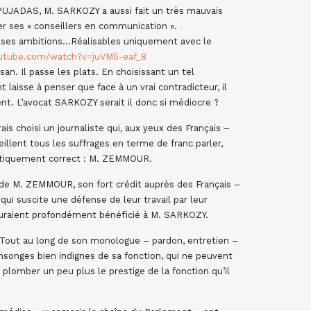
PUJADAS, M. SARKOZY a aussi fait un très mauvais
rer ses « conseillers en communication ».
r ses ambitions…Réalisables uniquement avec le
utube.com/watch?v=juVM5-eaf_8
an. Il passe les plats. En choisissant un tel
aisse à penser que face à un vrai contradicteur, il
nt. L’avocat SARKOZY serait il donc si médiocre ?
ais choisi un journaliste qui, aux yeux des Français –
llent tous les suffrages en terme de franc parler,
olitiquement correct : M. ZEMMOUR.
 de M. ZEMMOUR, son fort crédit auprès des Français –
ui suscite une défense de leur travail par leur
auraient profondément bénéficié à M. SARKOZY.
 Tout au long de son monologue – pardon, entretien –
onges bien indignes de sa fonction, qui ne peuvent
lomber un peu plus le prestige de la fonction qu’il