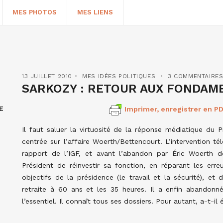
MES PHOTOS
MES LIENS
13 JUILLET 2010
MES IDÉES POLITIQUES
3 COMMENTAIRE
SARKOZY : RETOUR AUX FONDAM
E
Imprimer, enregistrer en PD
Il faut saluer la virtuosité de la réponse médiatique du 
centrée sur l’affaire Woerth/Bettencourt. L’intervention té
rapport de l’IGF, et avant l’abandon par Éric Woerth 
Président de réinvestir sa fonction, en réparant les err
HERCHER
objectifs de la présidence (le travail et la sécurité), e
retraite à 60 ans et les 35 heures. Il a enfin abandonn
l’essentiel. Il connaît tous ses dossiers. Pour autant, a-t-i