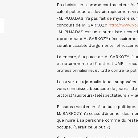
En choisissant comme contradicteur M. 
calcul politique et devrait rapidement vi
-M. PUJADAS n’a pas fait de mystère su
concours de M. SARKOZY.
http://www.yo
-M. PUJADAS est un « journaliste » courtis
« procureur » M. SARKOZY nécessairement l
serait incapable d’argumenter efficaceme
Là encore, à la place de M. SARKOZY, j’aur
et notamment de l’électorat UMP – recuei
professionnalisme, et lutte contre le p
Les « vertus » journalistiques supposées
vous connaissez beaucoup de journaliste q
lectorat/auditeurs/téléspectateurs ? – 
Passons maintenant à la faute politique.
M. SARKOZY n’a cessé d’ânonner des mens
que nuire à sa personne comme du reste p
occupe. (Serait ce le but ?)