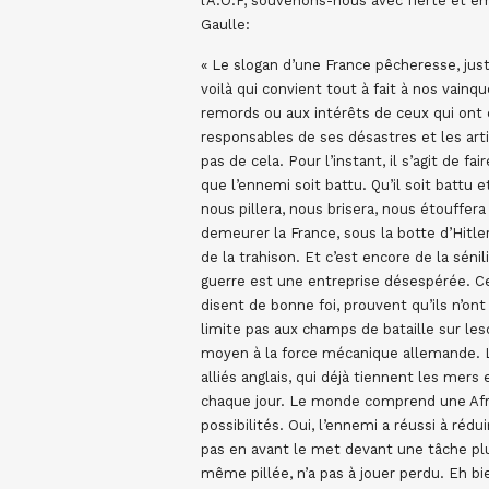
l’A.O.F, souvenons-nous avec fierté et é
Gaulle:
« Le slogan d’une France pêcheresse, jus
voilà qui convient tout à fait à nos vain
remords ou aux intérêts de ceux qui ont ca
responsables de ses désastres et les artisa
pas de cela. Pour l’instant, il s’agit de 
que l’ennemi soit battu. Qu’il soit battu et
nous pillera, nous brisera, nous étouffer
demeurer la France, sous la botte d’Hitler
de la trahison. Et c’est encore de la séni
guerre est une entreprise désespérée. Ceu
disent de bonne foi, prouvent qu’ils n’on
limite pas aux champs de bataille sur le
moyen à la force mécanique allemande.
alliés anglais, qui déjà tiennent les mer
chaque jour. Le monde comprend une Afr
possibilités. Oui, l’ennemi a réussi à ré
pas en avant le met devant une tâche pl
même pillée, n’a pas à jouer perdu. Eh bi