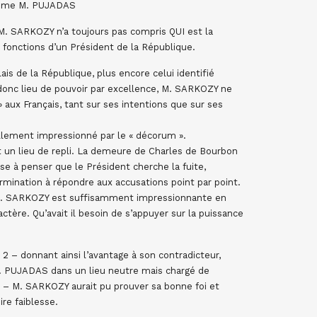
omme M. PUJADAS
M. SARKOZY n’a toujours pas compris QUI est la
 fonctions d’un Président de la République.
s de la République, plus encore celui identifié
onc lieu de pouvoir par excellence, M. SARKOZY ne
 aux Français, tant sur ses intentions que sur ses
llement impressionné par le « décorum ».
est un lieu de repli. La demeure de Charles de Bourbon
sse à penser que le Président cherche la fuite,
rmination à répondre aux accusations point par point.
e M. SARKOZY est suffisamment impressionnante en
actère. Qu’avait il besoin de s’appuyer sur la puissance
2 – donnant ainsi l’avantage à son contradicteur,
. PUJADAS dans un lieu neutre mais chargé de
 – M. SARKOZY aurait pu prouver sa bonne foi et
re faiblesse.