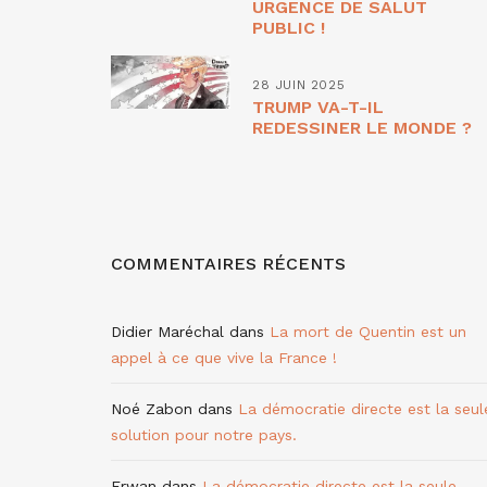
URGENCE DE SALUT
PUBLIC !
28 JUIN 2025
TRUMP VA-T-IL
REDESSINER LE MONDE ?
COMMENTAIRES RÉCENTS
Didier Maréchal
dans
La mort de Quentin est un
appel à ce que vive la France !
Noé Zabon
dans
La démocratie directe est la seul
solution pour notre pays.
Erwan
dans
La démocratie directe est la seule