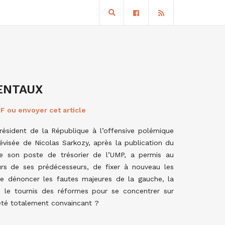
S
ENTAUX
F ou envoyer cet article
Président de la République à l’offensive polémique
lévisée de Nicolas Sarkozy, après la publication du
de son poste de trésorier de l’UMP, a permis au
eurs de ses prédécesseurs, de fixer à nouveau les
t de dénoncer les fautes majeures de la gauche, la
é le tournis des réformes pour se concentrer sur
l été totalement convaincant ?