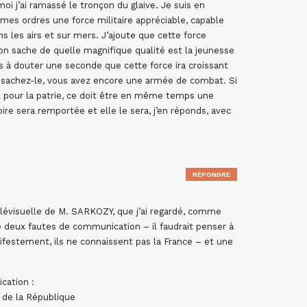
moi j’ai ramassé le tronçon du glaive. Je suis en
mes ordres une force militaire appréciable, capable
s les airs et sur mers. J’ajoute que cette force
’on sache de quelle magnifique qualité est la jeunesse
pas à douter une seconde que cette force ira croissant
s, sachez-le, vous avez encore une armée de combat. Si
uil pour la patrie, ce doit être en même temps une
ire sera remportée et elle le sera, j’en réponds, avec
RÉPONDRE
lévisuelle de M. SARKOZY, que j’ai regardé, comme
 deux fautes de communication – il faudrait penser à
anifestement, ils ne connaissent pas la France – et une
cation :
 de la République