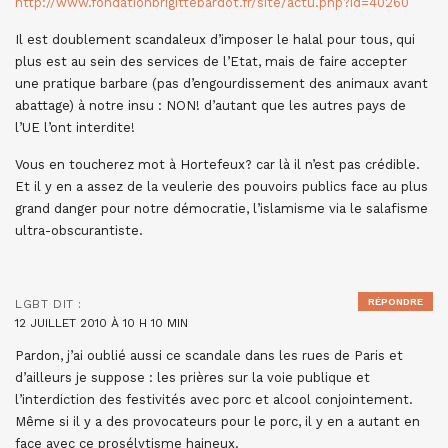
http://www.fondationbrigittebardot.fr/site/actu.php?id=40260
Il est doublement scandaleux d’imposer le halal pour tous, qui
plus est au sein des services de l’Etat, mais de faire accepter
une pratique barbare (pas d’engourdissement des animaux avant
abattage) à notre insu : NON! d’autant que les autres pays de
l’UE l’ont interdite!
Vous en toucherez mot à Hortefeux? car là il n’est pas crédible.
Et il y en a assez de la veulerie des pouvoirs publics face au plus
grand danger pour notre démocratie, l’islamisme via le salafisme
ultra-obscurantiste.
RÉPONDRE
LGBT
DIT :
12 JUILLET 2010 À 10 H 10 MIN
Pardon, j’ai oublié aussi ce scandale dans les rues de Paris et
d’ailleurs je suppose : les prières sur la voie publique et
l’interdiction des festivités avec porc et alcool conjointement.
Même si il y a des provocateurs pour le porc, il y en a autant en
face avec ce prosélytisme haineux.