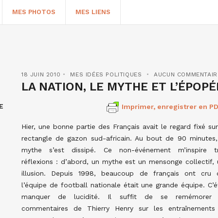
MES PHOTOS
MES LIENS
18 JUIN 2010
MES IDÉES POLITIQUES
AUCUN COMMENTAIR
LA NATION, LE MYTHE ET L’ÉPOPÉ
E
Imprimer, enregistrer en PD
Hier, une bonne partie des Français avait le regard fixé su
rectangle de gazon sud-africain. Au bout de 90 minutes,
mythe s’est dissipé. Ce non-événement m’inspire tr
réflexions : d’abord, un mythe est un mensonge collectif,
HERCHER
illusion. Depuis 1998, beaucoup de français ont cru 
l’équipe de football nationale était une grande équipe. C’é
manquer de lucidité. Il suffit de se remémorer 
commentaires de Thierry Henry sur les entraînements