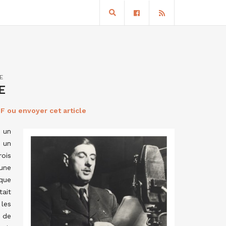
E
E
F ou envoyer cet article
r un
 un
ois
 une
que
tait
les
 de