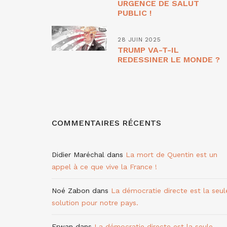
URGENCE DE SALUT
PUBLIC !
28 JUIN 2025
TRUMP VA-T-IL
REDESSINER LE MONDE ?
COMMENTAIRES RÉCENTS
Didier Maréchal
dans
La mort de Quentin est un
appel à ce que vive la France !
Noé Zabon
dans
La démocratie directe est la seul
solution pour notre pays.
Erwan
dans
La démocratie directe est la seule