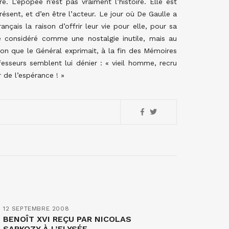
re. L’épopée n’est pas vraiment l’histoire. Elle est
présent, et d’en être l’acteur. Le jour où De Gaulle a
çais la raison d’offrir leur vie pour elle, pour sa
e considéré comme une nostalgie inutile, mais au
ion que le Général exprimait, à la fin des Mémoires
fesseurs semblent lui dénier : « vieil homme, recru
 de l’espérance ! »
12 SEPTEMBRE 2008
BENOÎT XVI REÇU PAR NICOLAS
SARKOZY À L’ELYSÉE