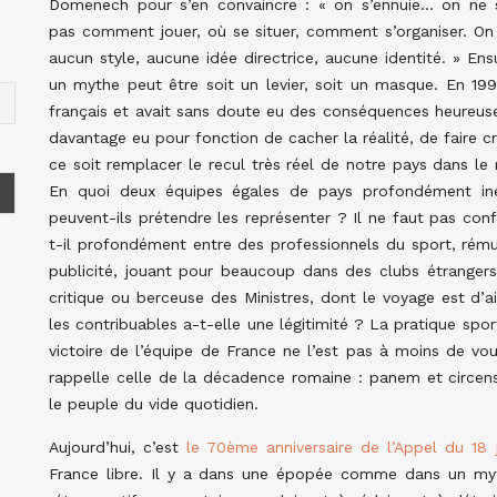
Domenech pour s’en convaincre : « on s’ennuie… on ne s
pas comment jouer, où se situer, comment s’organiser. On
aucun style, aucune idée directrice, aucune identité. » Ens
un mythe peut être soit un levier, soit un masque. En 1998
français et avait sans doute eu des conséquences heureuses
davantage eu pour fonction de cacher la réalité, de faire cr
ce soit remplacer le recul très réel de notre pays dans le
En quoi deux équipes égales de pays profondément iné
peuvent-ils prétendre les représenter ? Il ne faut pas con
t-il profondément entre des professionnels du sport, rému
publicité, jouant pour beaucoup dans des clubs étrangers,
critique ou berceuse des Ministres, dont le voyage est d’ai
les contribuables a-t-elle une légitimité ? La pratique spor
victoire de l’équipe de France ne l’est pas à moins de voul
rappelle celle de la décadence romaine : panem et circens
le peuple du vide quotidien.
Aujourd’hui, c’est
le 70ème anniversaire de l’Appel du 18 j
France libre. Il y a dans une épopée comme dans un myt