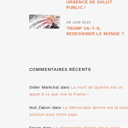
URGENCE DE SALUT
PUBLIC !
28 JUIN 2025
TRUMP VA-T-IL
REDESSINER LE MONDE ?
COMMENTAIRES RÉCENTS
Didier Maréchal
dans
La mort de Quentin est un
appel à ce que vive la France !
Noé Zabon
dans
La démocratie directe est la seul
solution pour notre pays.
Erwan
dans
La démocratie directe est la seule