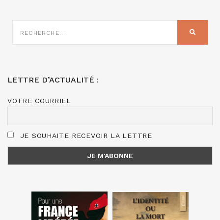
RECHERCHE
SUR
RECHER
:
LETTRE D’ACTUALITÉ :
VOTRE COURRIEL
JE SOUHAITE RECEVOIR LA LETTRE