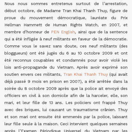
Nous nous sommes entretenus surtout de l’arrestation,
début octobre, de Madame Tran Khai Thanh Thuy, figure de
proue du mouvement démocratique, lauréate du Prix
Hellman Hammett de Human Rights Watch, en 2007, et
membre d’honneur de
PEN English
, ainsi que de la sentence
qui a été infligée à neuf militants en faveur de la démocratie.
Comme vous le savez sans doute, ces neuf militants (des
bloggueurs) ont été jugés du 6 au 10 octobre 2009 et ont
été reconnus coupables et condamnés pour avoir violé les
lois anti-propagande du Vietnam. Après avoir exprimé son
soutien envers ces militants,
Tran Khai Thanh Thuy
(qui avait
déjà passé 9 mois en prison en 2007), a été arrêtée dans la
soirée du 8 octobre 2009 après que la police ait envoyé des
officiers en civil à son domicile afin de la harceler, elle, son
mari, et leur fille de 13 ans. Les policiers ont frappé Thuy
avec des briques, lui causant un traumatisme crânien. Thuy
et son mari ont ensuite été emmenés par la police, laissant
leur fille seule à la maison. Ceci intervient quelques semaines
après l’Examen Périodique Universel du Vietnam par les