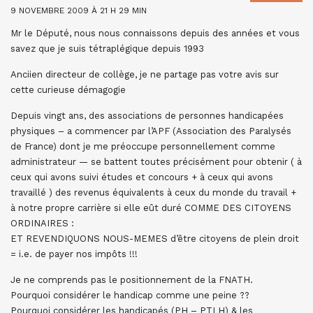
9 NOVEMBRE 2009 À 21 H 29 MIN
Mr le Député, nous nous connaissons depuis des années et vous
savez que je suis tétraplégique depuis 1993
Anciien directeur de collège, je ne partage pas votre avis sur
cette curieuse démagogie
Depuis vingt ans, des associations de personnes handicapées
physiques – a commencer par l’APF (Association des Paralysés
de France) dont je me préoccupe personnellement comme
administrateur — se battent toutes précisément pour obtenir ( à
ceux qui avons suivi études et concours + à ceux qui avons
travaillé ) des revenus équivalents à ceux du monde du travail +
à notre propre carrière si elle eût duré COMME DES CITOYENS
ORDINAIRES :
ET REVENDIQUONS NOUS-MEMES d’être citoyens de plein droit
= i.e. de payer nos impôts !!!
Je ne comprends pas le positionnement de la FNATH.
Pourquoi considérer le handicap comme une peine ??
Pourquoi considérer les handicapés (PH – PTLH) & les