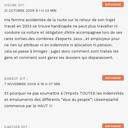
RÉPONDRE
OSCAR
DIT :
21 OCTOBRE 2009 À 1 H 02 MIN
ma femme accidentée de la route sur le retour de son trajet
travail en 2003 se trouve handicapée ne peut plus travailler ni
conduire sa voiture et obligation d’etre accompagnee lors de ses
rares sorties.des combines d’experts ,secu , et employeur pour
ne rien lui attribuer ni en indemnite ni allocation ni pension.
cela se passe à limoges . jugez donc comment sont traites les
gens et comment sont geres les dossiers qui disparaissent.
RÉPONDRE
BABEUF
DIT :
7 NOVEMBRE 2009 À 18 H 07 MIN
Et pourquoi ne pas soumettre à l’impots TOUTES les indemnités
et émoluments des différents “élus du peuple”! L’exemplarité
commence par le HAUT !!!
RÉPONDRE
DARCIER
DIT :