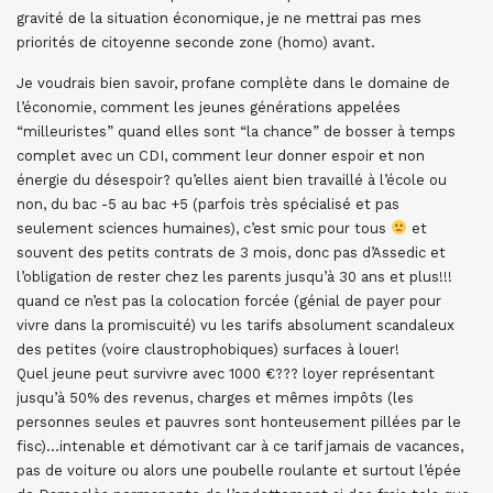
gravité de la situation économique, je ne mettrai pas mes
priorités de citoyenne seconde zone (homo) avant.
Je voudrais bien savoir, profane complète dans le domaine de
l’économie, comment les jeunes générations appelées
“milleuristes” quand elles sont “la chance” de bosser à temps
complet avec un CDI, comment leur donner espoir et non
énergie du désespoir? qu’elles aient bien travaillé à l’école ou
non, du bac -5 au bac +5 (parfois très spécialisé et pas
seulement sciences humaines), c’est smic pour tous
et
souvent des petits contrats de 3 mois, donc pas d’Assedic et
l’obligation de rester chez les parents jusqu’à 30 ans et plus!!!
quand ce n’est pas la colocation forcée (génial de payer pour
vivre dans la promiscuité) vu les tarifs absolument scandaleux
des petites (voire claustrophobiques) surfaces à louer!
Quel jeune peut survivre avec 1000 €??? loyer représentant
jusqu’à 50% des revenus, charges et mêmes impôts (les
personnes seules et pauvres sont honteusement pillées par le
fisc)…intenable et démotivant car à ce tarif jamais de vacances,
pas de voiture ou alors une poubelle roulante et surtout l’épée