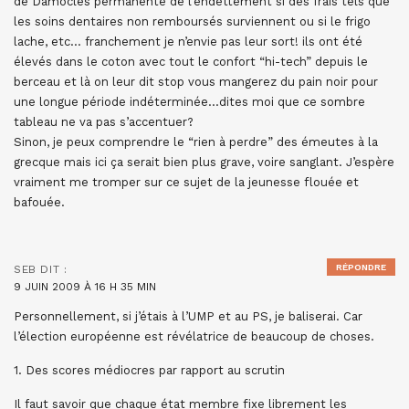
de Damoclès permanente de l’endettement si des frais tels que
les soins dentaires non remboursés surviennent ou si le frigo
lache, etc… franchement je n’envie pas leur sort! ils ont été
élevés dans le coton avec tout le confort “hi-tech” depuis le
berceau et là on leur dit stop vous mangerez du pain noir pour
une longue période indéterminée…dites moi que ce sombre
tableau ne va pas s’accentuer?
Sinon, je peux comprendre le “rien à perdre” des émeutes à la
grecque mais ici ça serait bien plus grave, voire sanglant. J’espère
vraiment me tromper sur ce sujet de la jeunesse flouée et
bafouée.
RÉPONDRE
SEB
DIT :
9 JUIN 2009 À 16 H 35 MIN
Personnellement, si j’étais à l’UMP et au PS, je baliserai. Car
l’élection européenne est révélatrice de beaucoup de choses.
1. Des scores médiocres par rapport au scrutin
Il faut savoir que chaque état membre fixe librement les