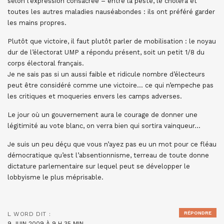
selon l’expression consacrée – entre la peste, le choléra et
toutes les autres maladies nauséabondes : ils ont préféré garder
les mains propres.
Plutôt que victoire, il faut plutôt parler de mobilisation : le noyau
dur de l’électorat UMP a répondu présent, soit un petit 1/8 du
corps électoral français.
Je ne sais pas si un aussi faible et ridicule nombre d’électeurs
peut être considéré comme une victoire… ce qui n’empeche pas
les critiques et moqueries envers les camps adverses.
Le jour où un gouvernement aura le courage de donner une
légitimité au vote blanc, on verra bien qui sortira vainqueur…
Je suis un peu déçu que vous n’ayez pas eu un mot pour ce fléau
démocratique qu’est l’absentionnisme, terreau de toute donne
dictature parlementaire sur lequel peut se développer le
lobbyisme le plus méprisable.
RÉPONDRE
L WORD
DIT :
9 JUIN 2009 À 9 H 35 MIN