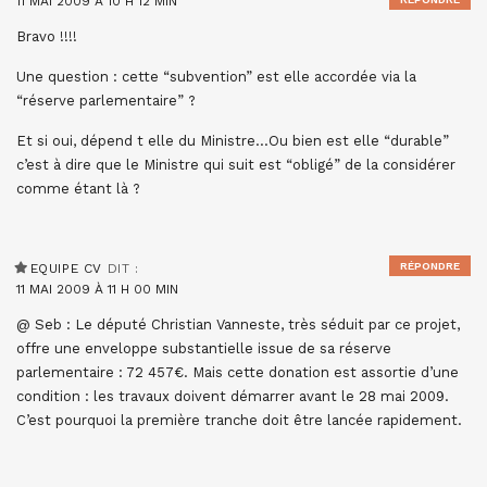
11 MAI 2009 À 10 H 12 MIN
Bravo !!!!
Une question : cette “subvention” est elle accordée via la
“réserve parlementaire” ?
Et si oui, dépend t elle du Ministre…Ou bien est elle “durable”
c’est à dire que le Ministre qui suit est “obligé” de la considérer
comme étant là ?
RÉPONDRE
EQUIPE CV
DIT :
11 MAI 2009 À 11 H 00 MIN
@ Seb : Le député Christian Vanneste, très séduit par ce projet,
offre une enveloppe substantielle issue de sa réserve
parlementaire : 72 457€. Mais cette donation est assortie d’une
condition : les travaux doivent démarrer avant le 28 mai 2009.
C’est pourquoi la première tranche doit être lancée rapidement.