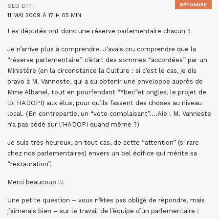
RÉPONDRE
SEB
DIT :
11 MAI 2009 À 17 H 05 MIN
Les députés ont donc une réserve parlementaire chacun ?
Je n’arrive plus à comprendre. J’avais cru comprendre que la
“réserve parlementaire” c’était des sommes “accordées” par un
Ministère (en la circonstance la Culture : si c’est le cas, je dis
bravo à M. Vanneste, qui a su obtenir une enveloppe auprès de
Mme Albanel, tout en pourfendant “*bec”et ongles, le projet de
loi HADOPI) aux élus, pour qu’ils fassent des choses au niveau
local. (En contrepartie, un “vote complaisant”….Aie ! M. Vanneste
n’a pas cédé sur l’HADOPI quand même ?)
Je suis très heureux, en tout cas, de cette “attention” (si rare
chez nos parlementaires) envers un bel édifice qui mérite sa
“restauration”.
Merci beaucoup !!!
Une petite question – vous n’êtes pas obligé de répondre, mais
j’aimerais bien – sur le travail de l’équipe d’un parlementaire :