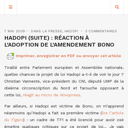
7 MAI 2009
DANS LA PRESSE
,
HADOPI
3 COMMENTAIRES
HADOPI (SUITE) : RÉACTION À
L’ADOPTION DE L’AMENDEMENT BONO
Imprimer, enregistrer en PDF ou envoyer cet article
Tiraillé entre Parlement européen et Assemblée nationale,
quelles chances le projet de loi Hadopi a-t-il de voir le jour ?
Christian Vanneste, vice-président du CNI, député UMP de la
dixième circonscription du Nord et farouche opposant à
cette loi,
réagit au micro de
Novopress
.
Par ailleurs, si Hadopi est victime de Bono, on m’apprend
néanmoins qu’Hadopi a fait sa première victime (
lire l’article
du
Figaro
) : un cadre de TF1 a été licencié pour avoir osé
émettre quelques critiques sur ce projet de loi… Je vais