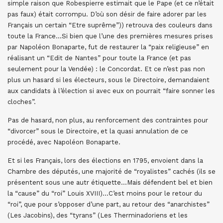
simple raison que Robespierre estimait que le Pape (et ce n’était
pas faux) était corrompu. D’où son désir de faire adorer par les
Français un certain “Etre suprême”)) retrouva des couleurs dans
toute la France…Si bien que l’une des premières mesures prises
par Napoléon Bonaparte, fut de restaurer la “paix religieuse” en
réalisant un “Edit de Nantes” pour toute la France (et pas
seulement pour la Vendée) : le Concordat. Et ce n’est pas non
plus un hasard si les électeurs, sous le Directoire, demandaient
aux candidats à l’élection si avec eux on pourrait “faire sonner les
cloches”.
Pas de hasard, non plus, au renforcement des contraintes pour
“divorcer” sous le Directoire, et la quasi annulation de ce
procédé, avec Napoléon Bonaparte.
Et si les Français, lors des élections en 1795, envoient dans la
Chambre des députés, une majorité de “royalistes” cachés (ils se
présentent sous une autr étiquette…Mais défendent bel et bien
la “cause” du “roi” Louis XVIII)…C’est moins pour le retour du
“roi”, que pour s’opposer d’une part, au retour des “anarchistes”
(Les Jacobins), des “tyrans” (Les Therminadoriens et les