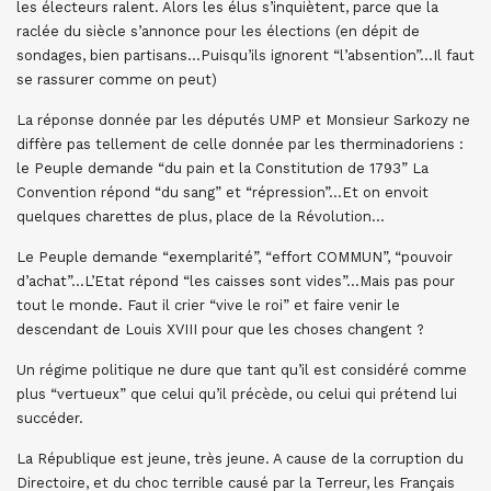
les électeurs ralent. Alors les élus s’inquiètent, parce que la
raclée du siècle s’annonce pour les élections (en dépit de
sondages, bien partisans…Puisqu’ils ignorent “l’absention”…Il faut
se rassurer comme on peut)
La réponse donnée par les députés UMP et Monsieur Sarkozy ne
diffère pas tellement de celle donnée par les therminadoriens :
le Peuple demande “du pain et la Constitution de 1793” La
Convention répond “du sang” et “répression”…Et on envoit
quelques charettes de plus, place de la Révolution…
Le Peuple demande “exemplarité”, “effort COMMUN”, “pouvoir
d’achat”…L’Etat répond “les caisses sont vides”…Mais pas pour
tout le monde. Faut il crier “vive le roi” et faire venir le
descendant de Louis XVIII pour que les choses changent ?
Un régime politique ne dure que tant qu’il est considéré comme
plus “vertueux” que celui qu’il précède, ou celui qui prétend lui
succéder.
La République est jeune, très jeune. A cause de la corruption du
Directoire, et du choc terrible causé par la Terreur, les Français