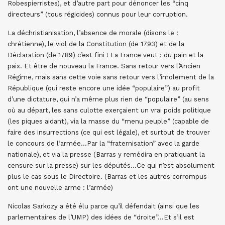
Robespierristes), et d’autre part pour dénoncer les “cinq
directeurs” (tous régicides) connus pour leur corruption.
La déchristianisation, l’absence de morale (disons le :
chrétienne), le viol de la Constitution (de 1793) et de la
Déclaration (de 1789) c’est fini ! La France veut : du pain et la
paix. Et être de nouveau la France. Sans retour vers l’Ancien
Régime, mais sans cette voie sans retour vers l’imolement de la
République (qui reste encore une idée “populaire”) au profit
d’une dictature, qui n’a même plus rien de “populaire” (au sens
où au départ, les sans culotte exerçaient un vrai poids politique
(les piques aidant), via la masse du “menu peuple” (capable de
faire des insurrections (ce qui est légale), et surtout de trouver
le concours de l’armée…Par la “fraternisation” avec la garde
nationale), et via la presse (Barras y remédira en pratiquant la
censure sur la presse) sur les députés…Ce qui n’est absolument
plus le cas sous le Directoire. (Barras et les autres corrompus
ont une nouvelle arme : l’armée)
Nicolas Sarkozy a été élu parce qu’il défendait (ainsi que les
parlementaires de l’UMP) des idées de “droite”…Et s’il est