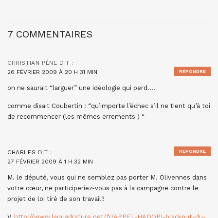
7 COMMENTAIRES
CHRISTIAN PÈNE
DIT :
26 FÉVRIER 2009 À 20 H 31 MIN
RÉPONDRE
on ne saurait “larguer” une idéologie qui perd….
comme disait Coubertin : “qu’importe l’échec s’il ne tient qu’à toi
de recommencer (les mêmes errements ) “
RÉPONDRE
CHARLES
DIT :
27 FÉVRIER 2009 À 1 H 32 MIN
M. le député, vous qui ne semblez pas porter M. Olivennes dans
votre cœur, ne participeriez-vous pas à la campagne contre le
projet de loi tiré de son travail?
V.
http://www.laquadrature.net/fr/APPEL-HADOPI-blackout-du-