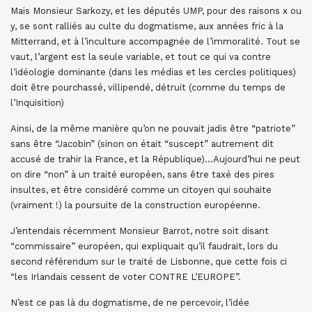
Mais Monsieur Sarkozy, et les députés UMP, pour des raisons x ou
y, se sont ralliés au culte du dogmatisme, aux années fric à la
Mitterrand, et à l’inculture accompagnée de l’immoralité. Tout se
vaut, l’argent est la seule variable, et tout ce qui va contre
l’idéologie dominante (dans les médias et les cercles politiques)
doit être pourchassé, villipendé, détruit (comme du temps de
l’Inquisition)
Ainsi, de la même manière qu’on ne pouvait jadis être “patriote”
sans être “Jacobin” (sinon on était “suscept” autrement dit
accusé de trahir la France, et la République)…Aujourd’hui ne peut
on dire “non” à un traité européen, sans être taxé des pires
insultes, et être considéré comme un citoyen qui souhaite
(vraiment !) la poursuite de la construction européenne.
J’entendais récemment Monsieur Barrot, notre soit disant
“commissaire” européen, qui expliquait qu’il faudrait, lors du
second référendum sur le traité de Lisbonne, que cette fois ci
“les Irlandais cessent de voter CONTRE L’EUROPE”.
N’est ce pas là du dogmatisme, de ne percevoir, l’idée