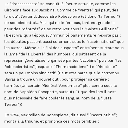
La “droaaaaaaaate” se conduit, à l’heure actuelle, comme les
Girondins face aux Jacobins. Comme ce “Ventre” qui peut, dès
lors qu’il l’entend, descendre Robespierre (et donc “la Terreur”)
de son piédestral…Mais qui ne le fera pas, tant est grande la
peur des “députés” de se retrouver sous la “Sainte Guillotine”.
(Il est vrai qu’à l’époque, l’immunité parlementaire n’existe pas :
les députés passent aussi surement sous le “rasoir national” que
les autres..Même si la “loi des suspects” entraînent surtout sous
la lame “de la Liberté” des humbles, qui pâtissent de la
répréssion généralisée, organisée par les “Jacobins” puis par “les
Robespierristes” jusqu’aux “Therminadoriens”. Le “Directoire”
sera un peu moins vindicatif. (Peut être parce que le corrompu
Barras a trouvé un nouvel outil pour protéger sa carrière :
l’armée. (Un certain “Général Vendemaire” plus connu sous le
nom de Napoléon Bonaparte, surtout) Et que dès lors il n’est
plus nécessaire de faire couler le sang, au nom de la “juste
Terreur”))
En 1794, Maximilien de Robespierre, dit aussi “l’Incorruptible”;
monta à la tribune, et prononça ces mots terribles :