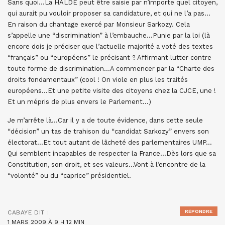
Sans quoi…La HALDE peut être saisie par n’importe quel citoyen,
qui aurait pu vouloir proposer sa candidature, et qui ne l’a pas…
En raison du chantage exercé par Monsieur Sarkozy. Cela
s’appelle une “discrimination” à l’embauche…Punie par la loi (là
encore dois je préciser que l’actuelle majorité a voté des textes
“français” ou “européens” le précisant ? Affirmant lutter contre
toute forme de discrimination…A commencer par la “Charte des
droits fondamentaux” (cool ! On viole en plus les traités
européens…Et une petite visite des citoyens chez la CJCE, une !
Et un mépris de plus envers le Parlement…)
Je m’arrête là…Car il y a de toute évidence, dans cette seule
“décision” un tas de trahison du “candidat Sarkozy” envers son
électorat…Et tout autant de lâcheté des parlementaires UMP…
Qui semblent incapables de respecter la France…Dès lors que sa
Constitution, son droit, et ses valeurs…Vont à l’encontre de la
“volonté” ou du “caprice” présidentiel.
RÉPONDRE
CABAYE
DIT :
1 MARS 2009 À 9 H 12 MIN