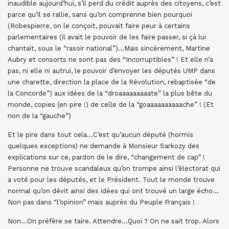
inaudible aujourd’hui, s’il perd du crédit auprès des citoyens, c’est
parce qu’il se rallie, sans qu’on comprenne bien pourquoi
(Robespierre, on le conçoit, pouvait faire peur à certains
parlementaires (il avait le pouvoir de les faire passer, si çà lui
chantait, sous le “rasoir national”)…Mais sincèrement, Martine
Aubry et consorts ne sont pas des “Incorruptibles” ! Et elle n’a
pas, ni elle ni autrui, le pouvoir d’envoyer les députés UMP dans
une charette, direction la place de la Révolution, rebaptisée “de
la Concorde”) aux idées de la “droaaaaaaaaate” la plus bête du
monde, copies (en pire !) de celle de la “goaaaaaaaaaache” ! (Et
non de la “gauche”)
Et le pire dans tout cela…C’est qu’aucun député (hormis
quelques exceptions) ne demande à Monsieur Sarkozy des
explications sur ce, pardon de le dire, “changement de cap” !
Personne ne trouve scandaleux qu’on trompe ainsi l’électorat qui
a voté pour les députés, et le Président. Tout le monde trouve
normal qu’on dévit ainsi des idées qui ont trouvé un large écho…
Non pas dans “l’opinion” mais auprès du Peuple Français !
Non…On préfère se taire. Attendre…Quoi ? On ne sait trop. Alors