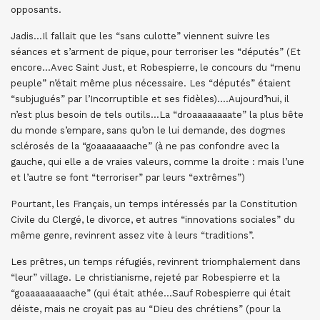
opposants.
Jadis…Il fallait que les “sans culotte” viennent suivre les
séances et s’arment de pique, pour terroriser les “députés” (Et
encore…Avec Saint Just, et Robespierre, le concours du “menu
peuple” n’était même plus nécessaire. Les “députés” étaient
“subjugués” par l’Incorruptible et ses fidèles)….Aujourd’hui, il
n’est plus besoin de tels outils…La “droaaaaaaaate” la plus bête
du monde s’empare, sans qu’on le lui demande, des dogmes
sclérosés de la “goaaaaaaache” (à ne pas confondre avec la
gauche, qui elle a de vraies valeurs, comme la droite : mais l’une
et l’autre se font “terroriser” par leurs “extrêmes”)
Pourtant, les Français, un temps intéressés par la Constitution
Civile du Clergé, le divorce, et autres “innovations sociales” du
même genre, revinrent assez vite à leurs “traditions”.
Les prêtres, un temps réfugiés, revinrent triomphalement dans
“leur” village. Le christianisme, rejeté par Robespierre et la
“goaaaaaaaaache” (qui était athée…Sauf Robespierre qui était
déiste, mais ne croyait pas au “Dieu des chrétiens” (pour la