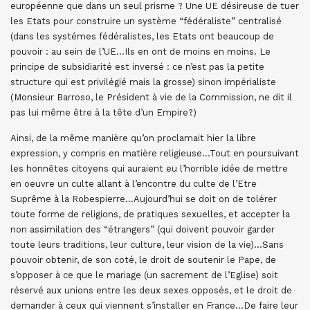
européenne que dans un seul prisme ? Une UE désireuse de tuer
les Etats pour construire un système “fédéraliste” centralisé
(dans les systémes fédéralistes, les Etats ont beaucoup de
pouvoir : au sein de l’UE…Ils en ont de moins en moins. Le
principe de subsidiarité est inversé : ce n’est pas la petite
structure qui est privilégié mais la grosse) sinon impérialiste
(Monsieur Barroso, le Président à vie de la Commission, ne dit il
pas lui même être à la tête d’un Empire?)
Ainsi, de la même manière qu’on proclamait hier la libre
expression, y compris en matière religieuse…Tout en poursuivant
les honnêtes citoyens qui auraient eu l’horrible idée de mettre
en oeuvre un culte allant à l’encontre du culte de l’Etre
Suprême à la Robespierre…Aujourd’hui se doit on de tolérer
toute forme de religions, de pratiques sexuelles, et accepter la
non assimilation des “étrangers” (qui doivent pouvoir garder
toute leurs traditions, leur culture, leur vision de la vie)…Sans
pouvoir obtenir, de son coté, le droit de soutenir le Pape, de
s’opposer à ce que le mariage (un sacrement de l’Eglise) soit
réservé aux unions entre les deux sexes opposés, et le droit de
demander à ceux qui viennent s’installer en France…De faire leur