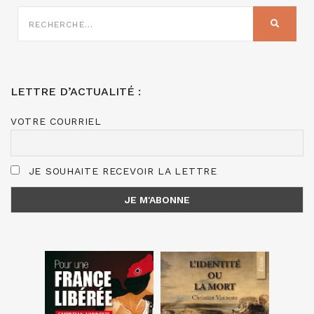
RECHERCHE
SUR
RECHER
:
LETTRE D’ACTUALITÉ :
VOTRE COURRIEL
JE SOUHAITE RECEVOIR LA LETTRE