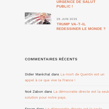
URGENCE DE SALUT
PUBLIC !
28 JUIN 2025
TRUMP VA-T-IL
REDESSINER LE MONDE ?
COMMENTAIRES RÉCENTS
Didier Maréchal
dans
La mort de Quentin est un
appel à ce que vive la France !
Noé Zabon
dans
La démocratie directe est la seul
solution pour notre pays.
Erwan
dans
La démocratie directe est la seule