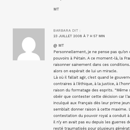
MT
BARBARA
DIT :
23 JUILLET 2008 À 7 H 57 MIN
@ MT
Personnellement, je ne pense pas qu’on do
pouvoirs à Pétain. A ce moment-là, la Fran
raisonner sainement dans ces conditions. 
alors on espérait de lui un miracle.
Là où il fallait agir, c’est quand le gou
contraires à l’éthique, à la justice, à l’ho
raison du formatage des esprits. “Même s
obéir que contester cette décision car l’a
inculqué aux Français dès leur prime jeun
semblait donner raison à cette maxime. Le
contestation du pouvoir royal a conduit
il n’y en avait pas eu depuis les guerres 
resté traumatisés pour plusieurs générat