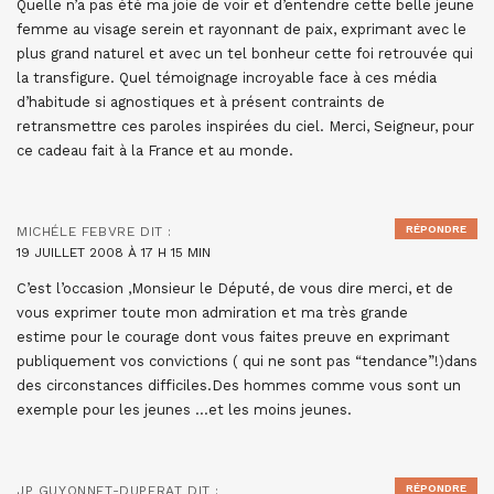
Quelle n’a pas été ma joie de voir et d’entendre cette belle jeune
femme au visage serein et rayonnant de paix, exprimant avec le
plus grand naturel et avec un tel bonheur cette foi retrouvée qui
la transfigure. Quel témoignage incroyable face à ces média
d’habitude si agnostiques et à présent contraints de
retransmettre ces paroles inspirées du ciel. Merci, Seigneur, pour
ce cadeau fait à la France et au monde.
RÉPONDRE
MICHÉLE FEBVRE
DIT :
19 JUILLET 2008 À 17 H 15 MIN
C’est l’occasion ,Monsieur le Député, de vous dire merci, et de
vous exprimer toute mon admiration et ma très grande
estime pour le courage dont vous faites preuve en exprimant
publiquement vos convictions ( qui ne sont pas “tendance”!)dans
des circonstances difficiles.Des hommes comme vous sont un
exemple pour les jeunes …et les moins jeunes.
RÉPONDRE
JP GUYONNET-DUPERAT
DIT :