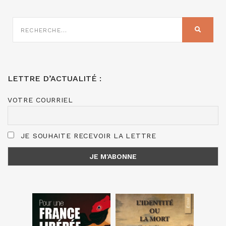
RECHERCHE
SUR
RECHER
:
LETTRE D’ACTUALITÉ :
VOTRE COURRIEL
JE SOUHAITE RECEVOIR LA LETTRE