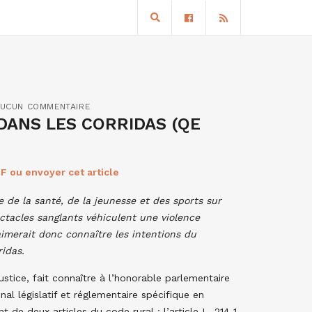
UCUN COMMENTAIRE
DANS LES CORRIDAS (QE
F ou envoyer cet article
e de la santé, de la jeunesse et des sports
sur
ectacles sanglants véhiculent une violence
imerait donc connaître les intentions du
idas.
ustice, fait connaître à l’honorable parlementaire
al législatif et réglementaire spécifique en
e deux articles du code rural : l’article L. 214-1