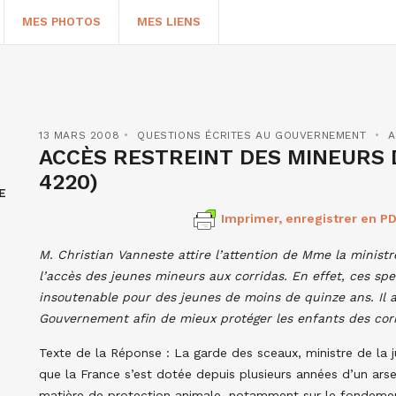
MES PHOTOS
MES LIENS
13 MARS 2008
QUESTIONS ÉCRITES AU GOUVERNEMENT
A
ACCÈS RESTREINT DES MINEURS 
4220)
E
Imprimer, enregistrer en PD
M.
Christian
Vanneste
attire l’attention de
Mme
la ministr
l’accès des jeunes mineurs aux corridas. En effet, ces sp
insoutenable pour des jeunes de moins de quinze ans. Il a
HERCHER
Gouvernement afin de mieux protéger les enfants des corr
Texte de la Réponse : La garde des sceaux, ministre de la j
que la France s’est dotée depuis plusieurs années d’un arsen
matière de protection animale, notamment sur le fondement d