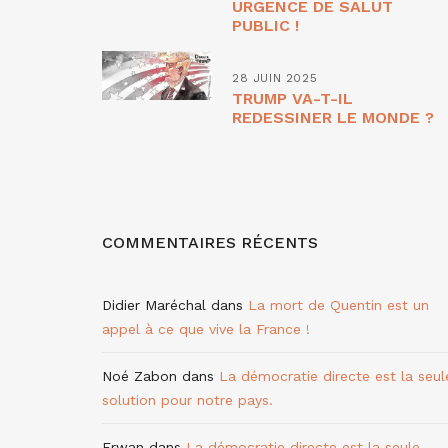
URGENCE DE SALUT
PUBLIC !
28 JUIN 2025
TRUMP VA-T-IL
REDESSINER LE MONDE ?
COMMENTAIRES RÉCENTS
Didier Maréchal
dans
La mort de Quentin est un
appel à ce que vive la France !
Noé Zabon
dans
La démocratie directe est la seul
solution pour notre pays.
Erwan
dans
La démocratie directe est la seule