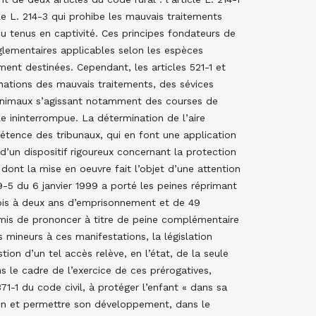
le L. 214-3 qui prohibe les mauvais traitements
u tenus en captivité.
Ces principes fondateurs de
glementaires applicables selon les espèces
ement destinées. Cependant, les articles 521-1 et
nations des mauvais traitements, des sévices
animaux s’agissant notamment des courses de
le ininterrompue. La détermination de l’aire
étence des tribunaux, qui en font une application
e d’un dispositif rigoureux concernant la protection
dont la mise en oeuvre fait l’objet d’une attention
99-5 du 6 janvier 1999 a porté les peines réprimant
mois à deux ans d’emprisonnement et de 49
mis de prononcer à titre de peine complémentaire
s mineurs à ces manifestations, la législation
tion d’un tel accès relève, en l’état, de la seule
ans le cadre de l’exercice de ces prérogatives,
71-1 du code civil, à protéger l’enfant « dans sa
ion et permettre son développement, dans le