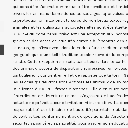
qui considère l’animal comme un « être sensible » et l’artic
envers les animaux domestiques ou sauvages, apprivoisés o
la protection animale ont été suivis de nombreux textes ré
animales et les utilisations auxquelles elles sont éventuell
R. 654-1 du code pénal prévoient une exception aux incrimi
graves et des actes de cruautés commis à l’encontre des 
taureaux, qui s’inscrivent dans le cadre d’une tradition loca
géographique d’une telle tradition locale relève de la comp
stricte. Cette exception s’inscrit, par ailleurs, dans le cadr
des animaux, assorti de dispositions répressives renforcées 
particulière. Il convient en effet de rappeler que la loi n° 
les sévices graves dont sont victimes les animaux de six 
997 francs à 196 787 francs d’amende. Elle a en outre per
l’interdiction de détenir un animal. S’agissant de l’accès de
actuelle ne prévoit aucune limitation ni interdiction. La ques
responsabilité des titulaires de l’autorité parentale, qui, d
doivent veiller, conformément aux dispositions de l’article 3
sécurité, sa santé et sa moralité, pour assurer son éducat