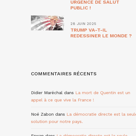
URGENCE DE SALUT
PUBLIC !
28 JUIN 2025
TRUMP VA-T-IL
REDESSINER LE MONDE ?
COMMENTAIRES RÉCENTS
Didier Maréchal
dans
La mort de Quentin est un
appel à ce que vive la France !
Noé Zabon
dans
La démocratie directe est la seul
solution pour notre pays.
Erwan
dans
La démocratie directe est la seule