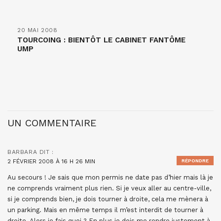
20 MAI 2008
TOURCOING : BIENTÔT LE CABINET FANTÔME
UMP
UN COMMENTAIRE
BARBARA
DIT :
2 FÉVRIER 2008 À 16 H 26 MIN
RÉPONDRE
Au secours ! Je sais que mon permis ne date pas d’hier mais là je
ne comprends vraiment plus rien. Si je veux aller au centre-ville,
si je comprends bien, je dois tourner à droite, cela me mènera à
un parking. Mais en même temps il m’est interdit de tourner à
droite. Alors je fais quoi ? En plus je dois me rendre justement à