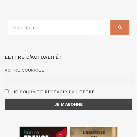
RECHERCHE
SUR
RECHER
:
LETTRE D’ACTUALITÉ :
VOTRE COURRIEL
JE SOUHAITE RECEVOIR LA LETTRE