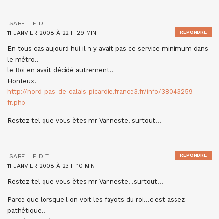
ISABELLE
DIT :
11 JANVIER 2008 À 22 H 29 MIN
RÉPONDRE
En tous cas aujourd hui il n y avait pas de service minimum dans
le métro..
le Roi en avait décidé autrement..
Honteux.
http://nord-pas-de-calais-picardie.france3.fr/info/38043259-
fr.php
Restez tel que vous ètes mr Vanneste..surtout…
RÉPONDRE
ISABELLE
DIT :
11 JANVIER 2008 À 23 H 10 MIN
Restez tel que vous ètes mr Vanneste…surtout…
Parce que lorsque l on voit les fayots du roi…c est assez
pathétique..