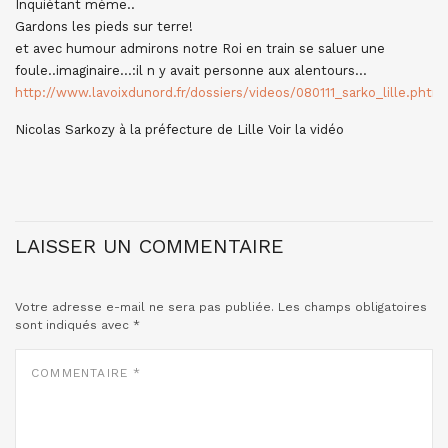
Inquiétant mème..
Gardons les pieds sur terre!
et avec humour admirons notre Roi en train se saluer une
foule..imaginaire…:il n y avait personne aux alentours…
http://www.lavoixdunord.fr/dossiers/videos/080111_sarko_lille.phtm
Nicolas Sarkozy à la préfecture de Lille Voir la vidéo
LAISSER UN COMMENTAIRE
Votre adresse e-mail ne sera pas publiée.
Les champs obligatoires
sont indiqués avec
*
COMMENTAIRE
*