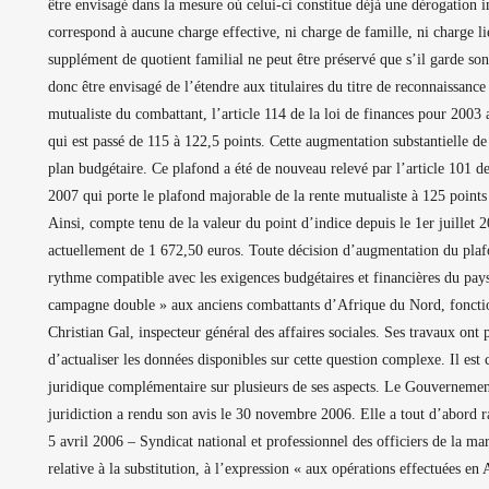
être envisagé dans la mesure où celui-ci constitue déjà une dérogation i
correspond à aucune charge effective, ni charge de famille, ni charge lié
supplément de quotient familial ne peut être préservé que s’il garde so
donc être envisagé de l’étendre aux titulaires du titre de reconnaissanc
mutualiste du combattant, l’article 114 de la loi de finances pour 200
qui est passé de 115 à 122,5 points. Cette augmentation substantielle de
plan budgétaire. Ce plafond a été de nouveau relevé par l’article 101 
2007 qui porte le plafond majorable de la rente mutualiste à 125 points
Ainsi, compte tenu de la valeur du point d’indice depuis le 1er juillet 
actuellement de 1 672,50 euros. Toute décision d’augmentation du plafo
rythme compatible avec les exigences budgétaires et financières du pays.
campagne double » aux anciens combattants d’Afrique du Nord, fonction
Christian Gal, inspecteur général des affaires sociales. Ses travaux ont
d’actualiser les données disponibles sur cette question complexe. Il est
juridique complémentaire sur plusieurs de ses aspects. Le Gouvernement 
juridiction a rendu son avis le 30 novembre 2006. Elle a tout d’abord r
5 avril 2006 – Syndicat national et professionnel des officiers de la 
relative à la substitution, à l’expression « aux opérations effectuées e