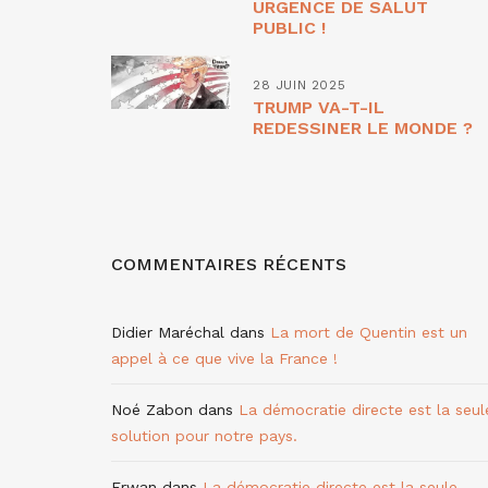
URGENCE DE SALUT
PUBLIC !
28 JUIN 2025
TRUMP VA-T-IL
REDESSINER LE MONDE ?
COMMENTAIRES RÉCENTS
Didier Maréchal
dans
La mort de Quentin est un
appel à ce que vive la France !
Noé Zabon
dans
La démocratie directe est la seul
solution pour notre pays.
Erwan
dans
La démocratie directe est la seule