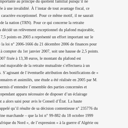
mportante au principe du quotient familial puisqu’il ne
e à une invalidité. À l’instar de tout avantage fiscal, ce
n caractère exceptionnel. Pour ce même motif, il ne saurait
e de la nation (TRN). Pour ce qui concerne la retraite
3 a décidé un relèvement exceptionnel du plafond majorable,
 7,5 points en 2003 a représenté un effort important sur le
de la loi n° 2006-1666 du 21 décembre 2006 de finances pour
 à compter du 1er janvier 2007, soit une hausse de 2,5 points.
2007 fixée à 13,38 euros, le montant du plafond est
nd majorable de la retraite mutualiste s’effectuera à un
 S’agissant de l’éventuelle attribution des bonifications de «
naires et assimilés, une étude a été réalisée en 2005 par M.
 permis d’entendre l’ensemble des parties concernées et
 cependant apparu nécessaire de disposer d’un éclairage
a alors saisi pour avis le Conseil d’État. La haute
appelé qu’il résulte de sa décision contentieuse n° 235776 du
marine marchande – que la loi n° 99-882 du 18 octobre 1999
n Afrique du Nord », de l’expression « à la guerre d’Algérie ou