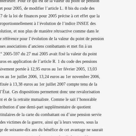
antérieure. Pour ce qui est de la valeur du point de pension
et pour 2005, de modifier l’article L. 8 bis du code des
7 de la loi de finances pour 2005 précise à cet effet que la
 proportionnellement à l’évolution de l’indice INSEE des
évolution, et non plus de manière rétroactive comme dans le
e référence pour l’évolution de la valeur du point de pension
uses associations d’anciens combattants et met fin à un
n° 2005-597 du 27 mai 2005 avait fixé la valeur du point
uros en application de l’article R. 1 du code des pensions
essivement portée à 12,95 euros au 1er février 2005, 13,03
ros au 1er juillet 2006, 13,24 euros au 1er novembre 2006,
 fixée à 13,38 euros au 1er juillet 2007 compte tenu de la
l’État. Ces dispositions permettent donc une revalorisation
ant et de la retraite mutualiste. Comme le sait l’honorable
ttribution d’une demi-part supplémentaire de quotient
titulaires de la carte du combattant ou d’une pension servie
des victimes de la guerre, ainsi qu’à leurs veuves, sous la
e de soixante-dix ans du bénéfice de cet avantage ne saurait