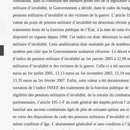
combattant, dans la continuité des mesures prises lors de la législature 
militaire d’invalidité, le Gouvernement a décidé, dans le cadre du budg
pensions militaires d’invalidité et des victimes de la guerre.
L’article 11
valeur du point de pension militaire d’invalidité est désormais révisée
traitements bruts de la fonction publique de l’État, à la date de cette 
dispositif en vigueur depuis 1990. Cet indice est donc désormais la seul
militaire d’invalidité. Cette amélioration était souhaitée par de nombre
système peu clair que le Gouvernement souhaitait réformer. Le décret 
d’indice de pension militaire d’invalidité au 1er janvier 2005 à 12,89 e
militaires d’invalidité et des victimes de la guerre. Celle-ci a été succ
euros au 1er juillet 2005, 13,13 euros au 1er novembre 2005, 13,19 eu
13,35 euros au 1er février 2007. Enfin, cette valeur a été dernièrement
variation de l’indice INSEE des traitements de la fonction publique de 
régulière des pensions militaires d’invalidité, de la retraite du combatt
parlementaire, l’article 195-1-F du code général des impôts prévoit l’a
familial aux anciens combattants âgés de plus de soixante-quinze ans et 
en vertu des dispositions du code des pensions militaires d’invalidité et 
même condition d’âge. L’abaissement généralisé et sans condition à l’âg