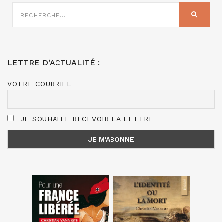
RECHERCHE
SUR
RECHER
:
LETTRE D’ACTUALITÉ :
VOTRE COURRIEL
JE SOUHAITE RECEVOIR LA LETTRE