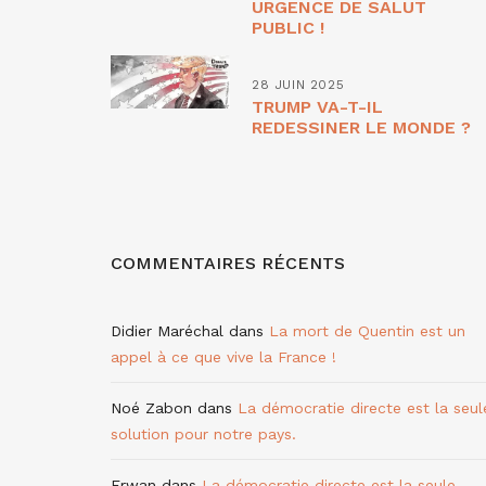
URGENCE DE SALUT
PUBLIC !
28 JUIN 2025
TRUMP VA-T-IL
REDESSINER LE MONDE ?
COMMENTAIRES RÉCENTS
Didier Maréchal
dans
La mort de Quentin est un
appel à ce que vive la France !
Noé Zabon
dans
La démocratie directe est la seul
solution pour notre pays.
Erwan
dans
La démocratie directe est la seule