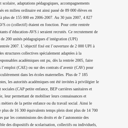
 scolaire, adaptations pédagogiques, accompagnements
sés en milieu ordinaire est ainsi passé de 89 000 élèves en
à plus de 155 000 en 2006-2007. Au 30 juin 2007, 4 827
VS.co (collectif) étaient en fonction. Pour cette rentrée
tants d’éducation-AVS.i seraient recrutés. Ce recrutement de
 de 200 unités pédagogiques d’intégration (UPI)
rentrée 2007. L’objectif fixé est l’ouverture de 2 000 UPI à
des structures collectives spécialement adaptées à la
responsables académiques ont pu, dès la rentrée 2005, faire
s l’emploi (CAE) ou sur des contrats d’avenir (CAV) pour
iculièrement dans les écoles maternelles. Plus de 7 185
tes, les autorités académiques ont été invitées à privilégier le
t sociales (CAP petite enfance, BEP carrières sanitaires et
le, leur permettant de mobiliser leurs connaissances et
étiers de la petite enfance ou du travail social. Ainsi le
e plus de 16 300 équivalents temps plein dont plus de 14 700
 par les commissions des droits et de l’autonomie des
e des dispositifs de scolarisation, collectifs ou individuels,