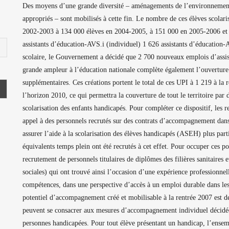
Des moyens d’une grande diversité – aménagements de l’environnement
appropriés – sont mobilisés à cette fin. Le nombre de ces élèves scolari
2002-2003 à 134 000 élèves en 2004-2005, à 151 000 en 2005-2006 et 
assistants d’éducation-AVS.i (individuel) 1 626 assistants d’éducation-A
scolaire, le Gouvernement a décidé que 2 700 nouveaux emplois d’assis
grande ampleur à l’éducation nationale complète également l’ouverture
supplémentaires. Ces créations portent le total de ces UPI à 1 219 à la 
l’horizon 2010, ce qui permettra la couverture de tout le territoire par 
scolarisation des enfants handicapés. Pour compléter ce dispositif, les 
appel à des personnels recrutés sur des contrats d’accompagnement dan
assurer l’aide à la scolarisation des élèves handicapés (ASEH) plus part
équivalents temps plein ont été recrutés à cet effet. Pour occuper ces pos
recrutement de personnels titulaires de diplômes des filières sanitaires e
sociales) qui ont trouvé ainsi l’occasion d’une expérience professionnel
compétences, dans une perspective d’accès à un emploi durable dans les m
potentiel d’accompagnement créé et mobilisable à la rentrée 2007 est d
peuvent se consacrer aux mesures d’accompagnement individuel décidées
personnes handicapées. Pour tout élève présentant un handicap, l’ensembl