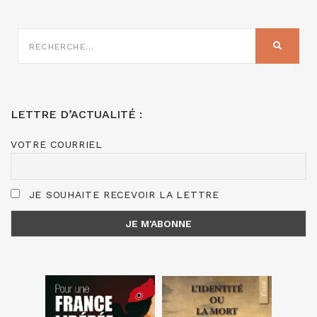
RECHERCHE
SUR
RECHER
:
LETTRE D’ACTUALITÉ :
VOTRE COURRIEL
JE SOUHAITE RECEVOIR LA LETTRE