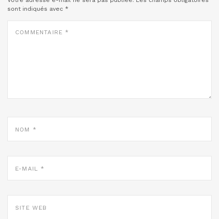
Votre adresse e-mail ne sera pas publiée.
Les champs obligatoires
sont indiqués avec
*
COMMENTAIRE
*
NOM
*
E-
MAIL
*
SITE
WEB