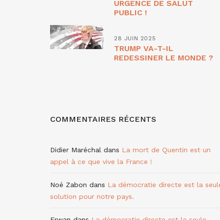
URGENCE DE SALUT
PUBLIC !
28 JUIN 2025
TRUMP VA-T-IL
REDESSINER LE MONDE ?
COMMENTAIRES RÉCENTS
Didier Maréchal
dans
La mort de Quentin est un
appel à ce que vive la France !
Noé Zabon
dans
La démocratie directe est la seul
solution pour notre pays.
Erwan
dans
La démocratie directe est la seule