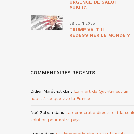
URGENCE DE SALUT
PUBLIC !
28 JUIN 2025
TRUMP VA-T-IL
REDESSINER LE MONDE ?
COMMENTAIRES RÉCENTS
Didier Maréchal
dans
La mort de Quentin est un
appel à ce que vive la France !
Noé Zabon
dans
La démocratie directe est la seul
solution pour notre pays.
Erwan
dans
La démocratie directe est la seule