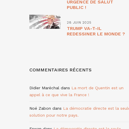
URGENCE DE SALUT
PUBLIC !
28 JUIN 2025
TRUMP VA-T-IL
REDESSINER LE MONDE ?
COMMENTAIRES RÉCENTS
Didier Maréchal
dans
La mort de Quentin est un
appel à ce que vive la France !
Noé Zabon
dans
La démocratie directe est la seul
solution pour notre pays.
Erwan
dans
La démocratie directe est la seule