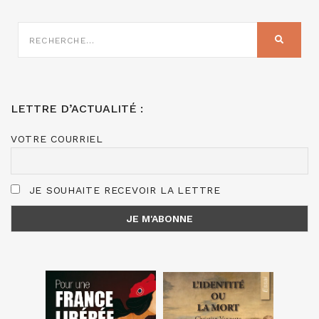
RECHERCHE
SUR
RECHER
:
LETTRE D’ACTUALITÉ :
VOTRE COURRIEL
JE SOUHAITE RECEVOIR LA LETTRE