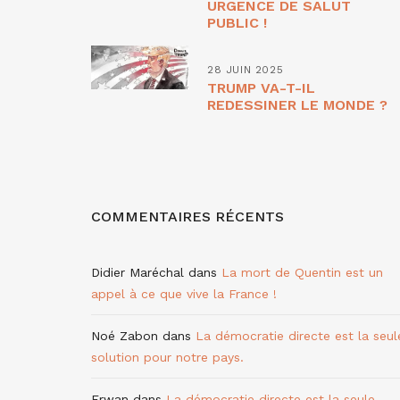
URGENCE DE SALUT
PUBLIC !
28 JUIN 2025
TRUMP VA-T-IL
REDESSINER LE MONDE ?
COMMENTAIRES RÉCENTS
Didier Maréchal
dans
La mort de Quentin est un
appel à ce que vive la France !
Noé Zabon
dans
La démocratie directe est la seul
solution pour notre pays.
Erwan
dans
La démocratie directe est la seule