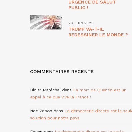
URGENCE DE SALUT
PUBLIC !
28 JUIN 2025
TRUMP VA-T-IL
REDESSINER LE MONDE ?
COMMENTAIRES RÉCENTS
Didier Maréchal
dans
La mort de Quentin est un
appel à ce que vive la France !
Noé Zabon
dans
La démocratie directe est la seul
solution pour notre pays.
Erwan
dans
La démocratie directe est la seule