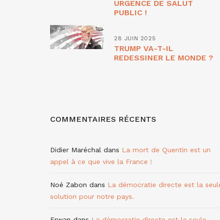
URGENCE DE SALUT
PUBLIC !
28 JUIN 2025
TRUMP VA-T-IL
REDESSINER LE MONDE ?
COMMENTAIRES RÉCENTS
Didier Maréchal
dans
La mort de Quentin est un
appel à ce que vive la France !
Noé Zabon
dans
La démocratie directe est la seul
solution pour notre pays.
Erwan
dans
La démocratie directe est la seule