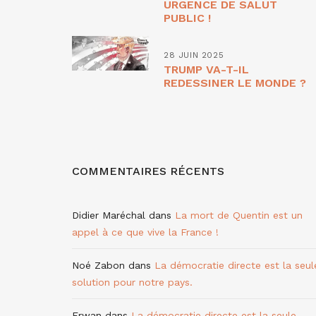
URGENCE DE SALUT
PUBLIC !
28 JUIN 2025
TRUMP VA-T-IL
REDESSINER LE MONDE ?
COMMENTAIRES RÉCENTS
Didier Maréchal
dans
La mort de Quentin est un
appel à ce que vive la France !
Noé Zabon
dans
La démocratie directe est la seul
solution pour notre pays.
Erwan
dans
La démocratie directe est la seule