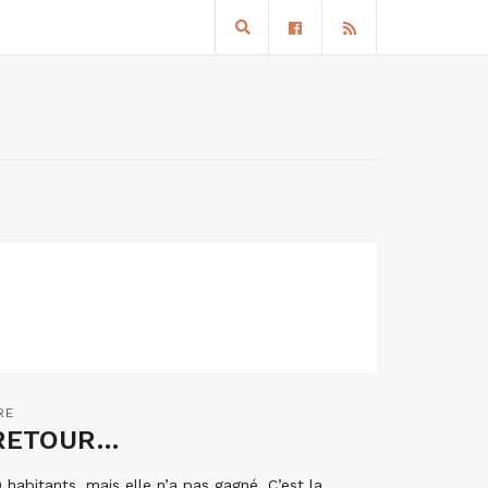
RE
 RETOUR…
 habitants, mais elle n’a pas gagné. C’est la