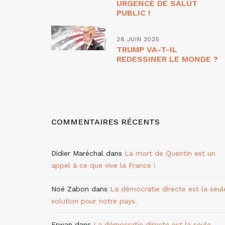
URGENCE DE SALUT
PUBLIC !
28 JUIN 2025
TRUMP VA-T-IL
REDESSINER LE MONDE ?
COMMENTAIRES RÉCENTS
Didier Maréchal
dans
La mort de Quentin est un
appel à ce que vive la France !
Noé Zabon
dans
La démocratie directe est la seul
solution pour notre pays.
Erwan
dans
La démocratie directe est la seule