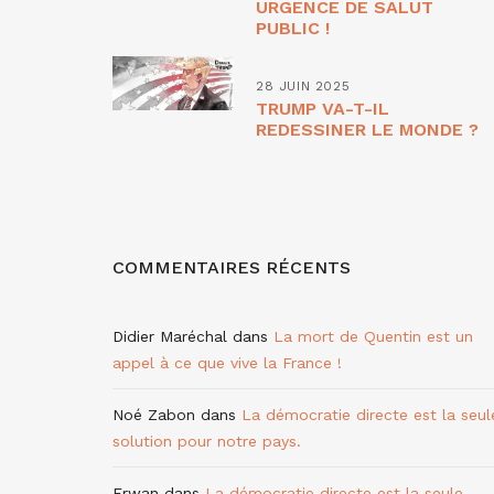
URGENCE DE SALUT
PUBLIC !
28 JUIN 2025
TRUMP VA-T-IL
REDESSINER LE MONDE ?
COMMENTAIRES RÉCENTS
Didier Maréchal
dans
La mort de Quentin est un
appel à ce que vive la France !
Noé Zabon
dans
La démocratie directe est la seul
solution pour notre pays.
Erwan
dans
La démocratie directe est la seule