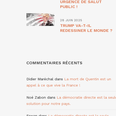
URGENCE DE SALUT
PUBLIC !
28 JUIN 2025
TRUMP VA-T-IL
REDESSINER LE MONDE ?
COMMENTAIRES RÉCENTS
Didier Maréchal
dans
La mort de Quentin est un
appel à ce que vive la France !
Noé Zabon
dans
La démocratie directe est la seul
solution pour notre pays.
Erwan
dans
La démocratie directe est la seule