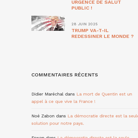
URGENCE DE SALUT
PUBLIC !
28 JUIN 2025
TRUMP VA-T-IL
REDESSINER LE MONDE ?
COMMENTAIRES RÉCENTS
Didier Maréchal
dans
La mort de Quentin est un
appel à ce que vive la France !
Noé Zabon
dans
La démocratie directe est la seul
solution pour notre pays.
Erwan
dans
La démocratie directe est la seule