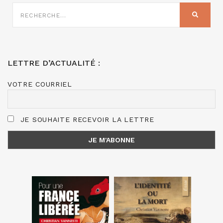
RECHERCHE
SUR
RECHER
:
LETTRE D’ACTUALITÉ :
VOTRE COURRIEL
JE SOUHAITE RECEVOIR LA LETTRE