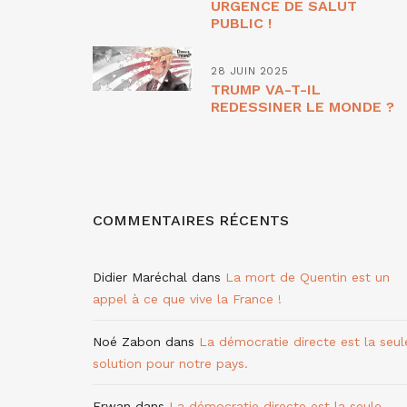
URGENCE DE SALUT
PUBLIC !
28 JUIN 2025
TRUMP VA-T-IL
REDESSINER LE MONDE ?
COMMENTAIRES RÉCENTS
Didier Maréchal
dans
La mort de Quentin est un
appel à ce que vive la France !
Noé Zabon
dans
La démocratie directe est la seul
solution pour notre pays.
Erwan
dans
La démocratie directe est la seule