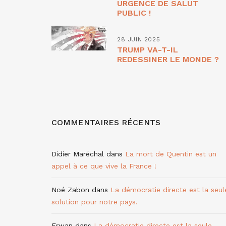
URGENCE DE SALUT
PUBLIC !
28 JUIN 2025
TRUMP VA-T-IL
REDESSINER LE MONDE ?
COMMENTAIRES RÉCENTS
Didier Maréchal
dans
La mort de Quentin est un
appel à ce que vive la France !
Noé Zabon
dans
La démocratie directe est la seul
solution pour notre pays.
Erwan
dans
La démocratie directe est la seule