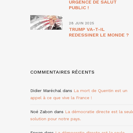
URGENCE DE SALUT
PUBLIC !
28 JUIN 2025
TRUMP VA-T-IL
REDESSINER LE MONDE ?
COMMENTAIRES RÉCENTS
Didier Maréchal
dans
La mort de Quentin est un
appel à ce que vive la France !
Noé Zabon
dans
La démocratie directe est la seul
solution pour notre pays.
Erwan
dans
La démocratie directe est la seule