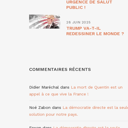
URGENCE DE SALUT
PUBLIC !
28 JUIN 2025
TRUMP VA-T-IL
REDESSINER LE MONDE ?
COMMENTAIRES RÉCENTS
Didier Maréchal
dans
La mort de Quentin est un
appel à ce que vive la France !
Noé Zabon
dans
La démocratie directe est la seul
solution pour notre pays.
Erwan
dans
La démocratie directe est la seule