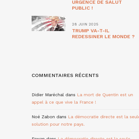
URGENCE DE SALUT
PUBLIC !
28 JUIN 2025
TRUMP VA-T-IL
REDESSINER LE MONDE ?
COMMENTAIRES RÉCENTS
Didier Maréchal
dans
La mort de Quentin est un
appel à ce que vive la France !
Noé Zabon
dans
La démocratie directe est la seul
solution pour notre pays.
Erwan
dans
La démocratie directe est la seule